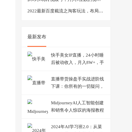
2022最新百度截流之淘客玩法，布局流量一单利润可达300+【视频课程】
最新发布
快手美女IP直播，24小时睡
后被动收入，月入8W+，手
把手教学【附软件，素材】
直播带货操盘手实战进阶线
下课：你所有的一切疑问，
这里全是答案
MidjourneyAI人工智能创建
和销售令人惊叹的海报教程
10节课中英字幕
2024年AI学习班2.0：从菜