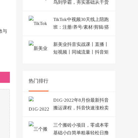
鸟到学霸，夯实基础从干货
到硬货，重在应用（17节
课）
TikTok中视频30天线上陪跑
班：注册/养号/素材/剪辑/搭
效与
建/制作/提现/等等
新美业抖音实战课丨直播丨
短视频丨同城流量丨抖音矩
阵（30节课）
热门排行
D1G·2022年8月份最新抖音
搬运课程，抖音快速涨粉卖
号，操作简单，一部手机就
可以操作
三个搬砖小项目，零成本零
基础小白简单粗暴轻松日撸