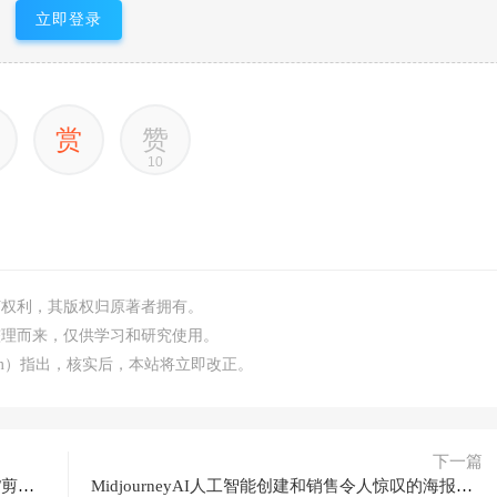
立即登录
赏
赞
10
何权利，其版权归原著者拥有。
整理而来，仅供学习和研究使用。
.com）指出，核实后，本站将立即改正。
下一篇
TikTok中视频30天线上陪跑班：注册/养号/素材/剪辑/搭建/制作/提现/等等
MidjourneyAI人工智能创建和销售令人惊叹的海报教程10节课中英字幕