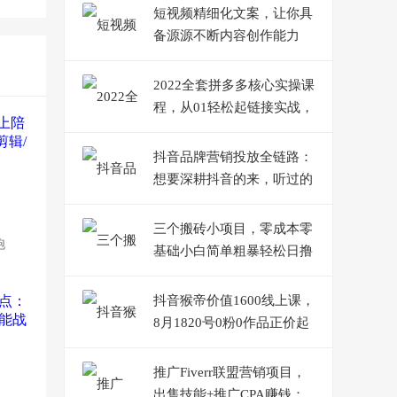
短视频精细化文案，让你具
备源源不断内容创作能力
2022全套拼多多核心实操课
程，从01轻松起链接实战，
低投入高产出运作店铺
抖音品牌营销投放全链路：
想要深耕抖音的来，听过的
人都知道靠谱
三个搬砖小项目，零成本零
跑
基础小白简单粗暴轻松日撸
500+
抖音猴帝价值1600线上课，
8月1820号0粉0作品正价起
号
推广Fiverr联盟营销项目，
出售技能+推广CPA赚钱：