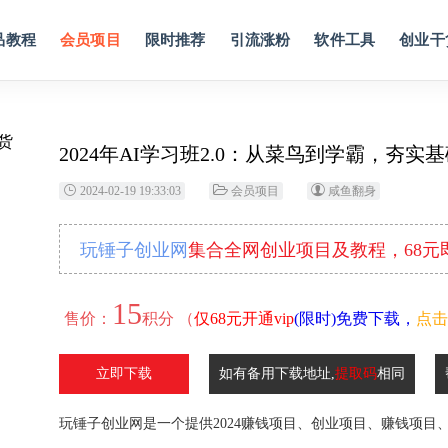
品教程
会员项目
限时推荐
引流涨粉
软件工具
创业干
2024年AI学习班2.0：从菜鸟到学霸，夯
2024-02-19 19:33:03
会员项目
咸鱼翻身
玩锤子创业网
集合全网创业项目及教程，68
15
售价：
积分 （
仅68元开通vip
(限时)免费下载，
点击
立即下载
如有备用下载地址,
提取码
相同
玩锤子创业网是一个提供2024赚钱项目、创业项目、赚钱项目