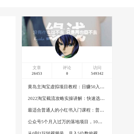
文章
评论
访问
26453
0
549342
黄岛主淘宝虚拟项目教程：日赚50入门基础班（两节课附配套资料）
2022淘宝截流攻略实操讲解：快速选品+直接复制+快速起店
最适合普通人的小红书入门课程：普通人如何通过做小红书年入50万
公众号5个月入过万的落地项目，10大获客渠道，实测涨粉21万
从0到1玩转视频号，月入5位数的视频号搬运项目，定位+选品+制作+变现全流程