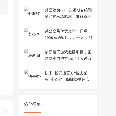
500+
外面收费8800的远期合约预
测监控秒单脚本，准确率高
达百分之80以上
某公众号付费文章：日赚
2000元的项目，几乎人人都
可以操作，收益稳定有积累
最新偏门游戏搬砖项目，互
联网小白照抄稳定月入过万
（教程+软件）
快手0粉开通官方“磁力聚
星”小铃铛，0基础0费用实
操无人直播“软件拉新”
热评榜单