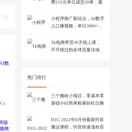
费210元单日成交20单，最
高日入4200+
小程序推广新玩法，AI数字
人口播视频，单日3000+，
当天见收益
Tk电商带货30天线上课，
不可错过的全球流量洼地
（29节课）
热门排行
三个搬砖小项目，零成本零
基础小白简单粗暴轻松日撸
字人
500+
D1G·2022年8月份最新抖音
搬运课程，抖音快速涨粉卖