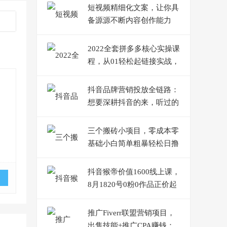
短视频精细化文案，让你具
备源源不断内容创作能力
2022全套拼多多核心实操课
程，从01轻松起链接实战，
低投入高产出运作店铺
抖音品牌营销投放全链路：
想要深耕抖音的来，听过的
人都知道靠谱
三个搬砖小项目，零成本零
基础小白简单粗暴轻松日撸
500+
抖音猴帝价值1600线上课，
8月1820号0粉0作品正价起
号
推广Fiverr联盟营销项目，
出售技能+推广CPA赚钱：