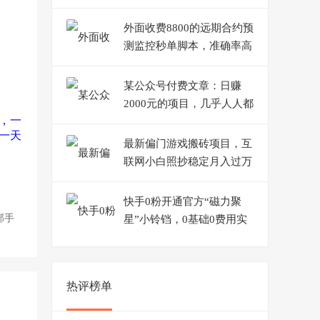
号，操作简单，一部手机就
可以操作
外面收费8800的远期合约预
测监控秒单脚本，准确率高
达百分之80以上
某公众号付费文章：日赚
2000元的项目，几乎人人都
可以操作，收益稳定有积累
最新偏门游戏搬砖项目，互
联网小白照抄稳定月入过万
（教程+软件）
快手0粉开通官方“磁力聚
部手
星”小铃铛，0基础0费用实
操无人直播“软件拉新”
热评榜单