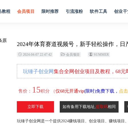
品教程
会员项目
限时推荐
引流涨粉
软件工具
创业干
2024年体育赛道视频号，新手轻松操作，日产
2024-04-07 22:47:42
会员项目
SUMMER
玩锤子创业网
集合全网创业项目及教程，68
15
售价：
积分 （
仅68元开通vip
(限时)免费下载，
点击
立即下载
如有备用下载地址,
提取码
相同
玩锤子创业网是一个提供2024赚钱项目、创业项目、赚钱项目