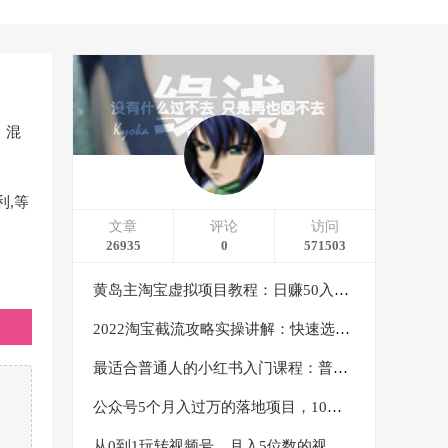
，混
,等
文章
评论
访问
26935
0
571503
黄岛主淘宝虚拟项目教程：日赚50入门基础班（两节课附配套资料）
2022淘宝截流攻略实操讲解：快速选品+直接复制+快速起店
最适合普通人的小红书入门课程：普通人如何通过做小红书年入50万
公众号5个月入过万的落地项目，10大获客渠道，实测涨粉21万
从0到1玩转视频号，月入5位数的视频号搬运项目，定位+选品+制作+变现全流程