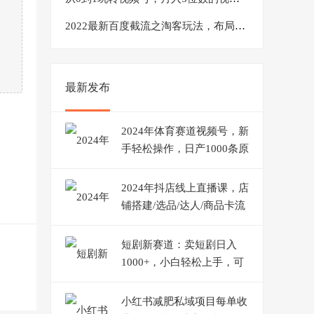
2022最新百度截流之淘客玩法，布局流量一单利润可达300+【视频课程】
最新发布
2024年体育赛道视频号，新
手轻松操作，日产1000条原
创视频,多账号多撸分成
2024年抖店线上直播课，店
铺搭建/选品/达人/商品卡流
量/起店高阶玩法
短剧新赛道：卖短剧日入
1000+，小白轻松上手，可
批量
小红书减肥私域项目每单收