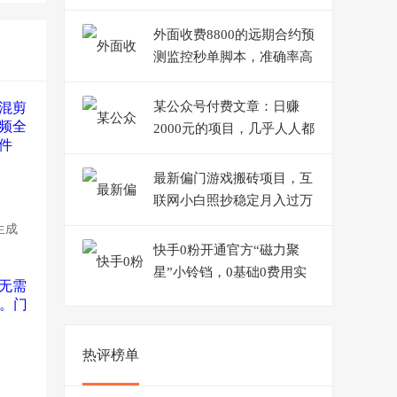
号，操作简单，一部手机就
可以操作
外面收费8800的远期合约预
测监控秒单脚本，准确率高
达百分之80以上
某公众号付费文章：日赚
2000元的项目，几乎人人都
可以操作，收益稳定有积累
最新偏门游戏搬砖项目，互
联网小白照抄稳定月入过万
（教程+软件）
生成
快手0粉开通官方“磁力聚
星”小铃铛，0基础0费用实
操无人直播“软件拉新”
热评榜单