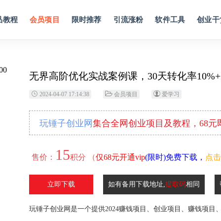
品教程
会员项目
限时推荐
引流涨粉
软件工具
创业干
无界高阶优化实战案例课，30天转化率10%+
2024-04-07 17:14:38
会员项目
爱学习
玩锤子创业网
集合全网创业项目及教程，68
15
售价：
积分 （
仅68元开通vip
(限时)免费下载，
点击
立即下载
如有备用下载地址,
提取码
相同
玩锤子创业网是一个提供2024赚钱项目、创业项目、赚钱项目