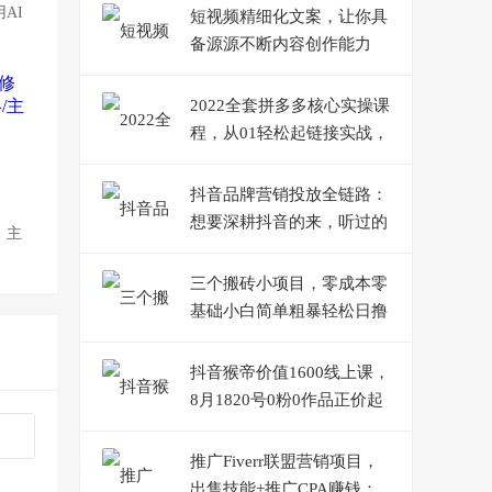
AI
短视频精细化文案，让你具
备源源不断内容创作能力
2022全套拼多多核心实操课
程，从01轻松起链接实战，
低投入高产出运作店铺
抖音品牌营销投放全链路：
想要深耕抖音的来，听过的
：主
人都知道靠谱
三个搬砖小项目，零成本零
基础小白简单粗暴轻松日撸
500+
抖音猴帝价值1600线上课，
8月1820号0粉0作品正价起
号
推广Fiverr联盟营销项目，
出售技能+推广CPA赚钱：