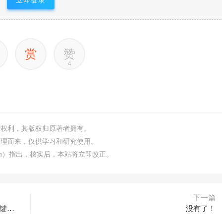
立即登录
赏
赞
4
何权利，其版权归原著者拥有。
整理而来，仅供学习和研究使用。
.com）指出，核实后，本站将立即改正。
下一篇
原创漫画小说推文，单日最高3000+仅需网页一键生成新手轻松上手
没有了！