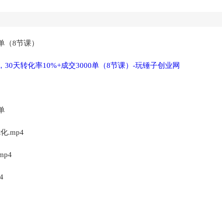
0单（8节课）
单
化.mp4
p4
4