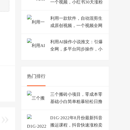
一个视频，小红书30天涨粉
10W，日收入1000+【揭
秘】
利用一款软件，自动混剪生
成原创视频，一个视频全网
分发，月入1W+附软件
利用AI操作小说推文：引爆
全网，多平台同步操作，小
白项目简单操作月入过万
热门排行
三个搬砖小项目，零成本零
基础小白简单粗暴轻松日撸
500+
D1G·2022年8月份最新抖音
搬运课程，抖音快速涨粉卖