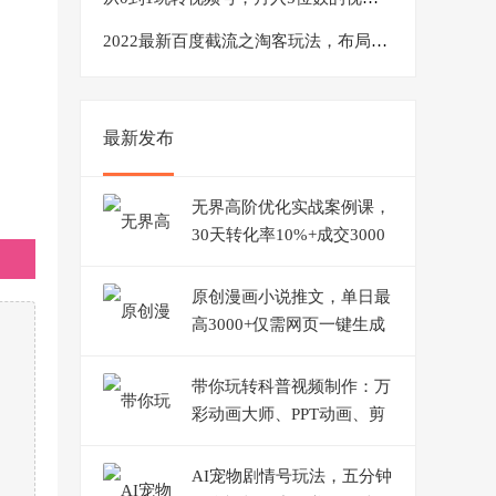
2022最新百度截流之淘客玩法，布局流量一单利润可达300+【视频课程】
最新发布
无界高阶优化实战案例课，
30天转化率10%+成交3000
单（8节课）
原创漫画小说推文，单日最
高3000+仅需网页一键生成
新手轻松上手
带你玩转科普视频制作：万
彩动画大师、PPT动画、剪
映视频剪辑（44节课）
AI宠物剧情号玩法，五分钟