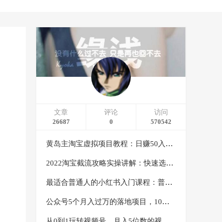
文章
评论
访问
26687
0
570542
黄岛主淘宝虚拟项目教程：日赚50入门基础班（两节课附配套资料）
2022淘宝截流攻略实操讲解：快速选品+直接复制+快速起店
最适合普通人的小红书入门课程：普通人如何通过做小红书年入50万
公众号5个月入过万的落地项目，10大获客渠道，实测涨粉21万
从0到1玩转视频号，月入5位数的视频号搬运项目，定位+选品+制作+变现全流程