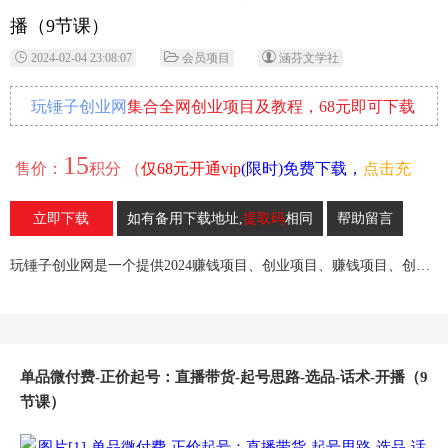
播（9节课）
2024-02-04 23:08:07
会员项目
涵芬文学社
玩锤子创业网
集合全网创业项目及教程，68元即可下载
全部各网内部资源！
15
售价：
积分 （
仅68元开通vip
(限时)免费下载，
点击充
值
）
立即下载
如有备用下载地址,
提取码
相同
帮助留言
23
收藏
玩锤子创业网是一个提供2024赚钱项目、创业项目、赚钱项目、创业赚钱教程、引流教程的创业网,欢迎来玩锤子创业网！
单品微付费-正价起号：直播带货-起号思路-选品-话术-开播（9
节课）