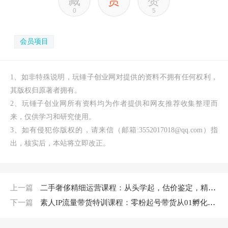
藏
赏
赞
0
5
会员项目
1、如非特殊说明，玩锤子创业网对提供的资料不拥有任何权利，
其版权归原著者拥有。
2、玩锤子创业网所有资料均为作者提供和网友推荐收集整理而
来，仅供学习和研究使用。
3、如有侵犯你版权的，请来信（邮箱:3552017018@qq.com）指
出，核实后，本站将立即改正。
上一篇
二手奢侈精细运营课程：从头学起，估价鉴定，精细运营，细节操作（58节）
下一篇
素人IP流量带货特训课程：零粉起号带货从01孵化网红达人（156节）