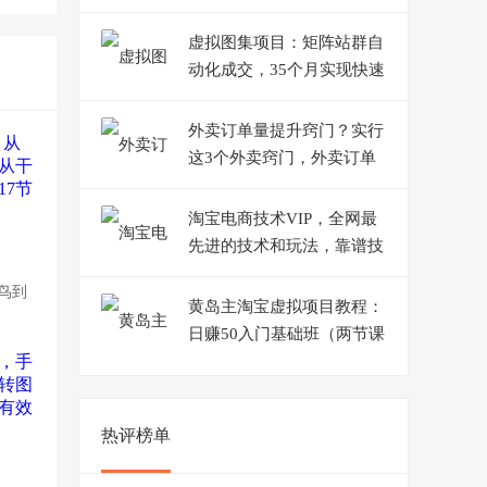
上
虚拟图集项目：矩阵站群自
动化成交，35个月实现快速
赚钱月入1W+左右
外卖订单量提升窍门？实行
这3个外卖窍门，外卖订单
会持续上升
淘宝电商技术VIP，全网最
先进的技术和玩法，靠谱技
术包教包会，价值1599元
菜鸟到
黄岛主淘宝虚拟项目教程：
日赚50入门基础班（两节课
附配套资料）
热评榜单