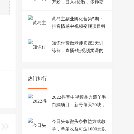
万粉，日入4位数，多种变
现方式
黄岛主副业孵化营第5期：
抖音情感中视频变现项目孵
化单条视频收益几十上百
知识付费做老师卖课3天训
练营，直播+短视频卖课的
64个常见问题+3天直播课
热门排行
2022抖音中视频暴力薅羊毛
白嫖项目：新号每天20块，
老号几天几百块，可多号
今日头条微头条收益方式教
学，单条收益可达1000元以