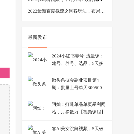
2022最新百度截流之淘客玩法，布局流量一单利润可达300+【视频课程】
最新发布
2024小红书养号+流量课：
建号、养号、选品，5天多
款打爆全流程
微头条掘金副业项目第4
期：批量上号单天300500
收益，适合小白、上班族
阿灿：打造单品单页暴利网
站，月挣数万【视频课程】
靠Ai美女跳舞视频，5天破