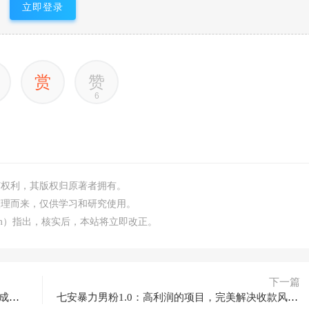
立即登录
赏
赞
6
何权利，其版权归原著者拥有。
整理而来，仅供学习和研究使用。
.com）指出，核实后，本站将立即改正。
下一篇
拼多多运营实操VIP特训营，让拼多多商家快速成长价值3180元
七安暴力男粉1.0：高利润的项目，完美解决收款风险问题（详细教程+素材）