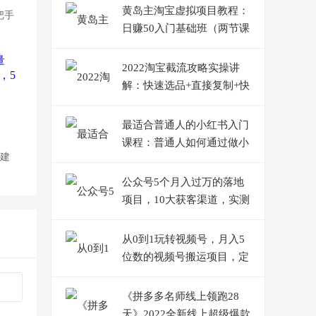
黄岛主淘宝虚拟项目教程：
把手
日赚50入门基础班（两节课
附配套资料）
2022淘宝截流攻略实操讲
解：快速选品+直接复制+快
速起店
最适合普通人的小红书入门
课程：普通人如何通过做小
：建
红书年入50万
公众号5个月入过万的落地
项目，10大获客渠道，实测
涨粉21万
从0到1玩转视频号，月入5
位数的视频号搬运项目，定
位+选品+制作+变现全流程
《拼多多名师线上领跑28
天》2022全新线上超级爆款