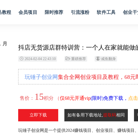
品教程
会员项目
限时推荐
引流涨粉
软件工具
创业干
抖店无货源店群特训营：一个人在家就能做的副
2024-02-04 22:43:10
重磅推荐
咸鱼翻身
玩锤子创业网
集合全网创业项目及教程，68
15
售价：
积分 （
仅68元开通vip
(限时)免费下载，
点击
立即下载
如有备用下载地址,
提取码
相同
玩锤子创业网是一个提供2024赚钱项目、创业项目、赚钱项目