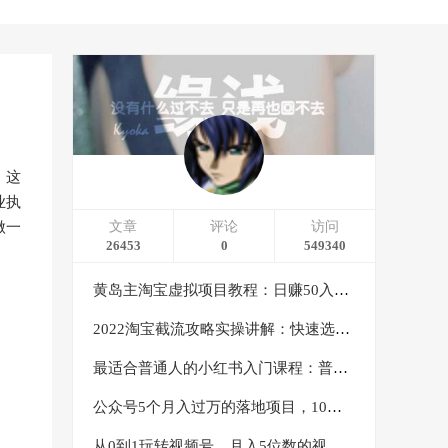
，这
业执
做一
文章
评论
访问
26453
0
549340
黄岛主淘宝虚拟项目教程：日赚50入门基础班（两节课附配套资料）
2022淘宝截流攻略实操讲解：快速选品+直接复制+快速起店
最适合普通人的小红书入门课程：普通人如何通过做小红书年入50万
公众号5个月入过万的落地项目，10大获客渠道，实测涨粉21万
从0到1玩转视频号，月入5位数的视频号搬运项目，定位+选品+制作+变现全流程