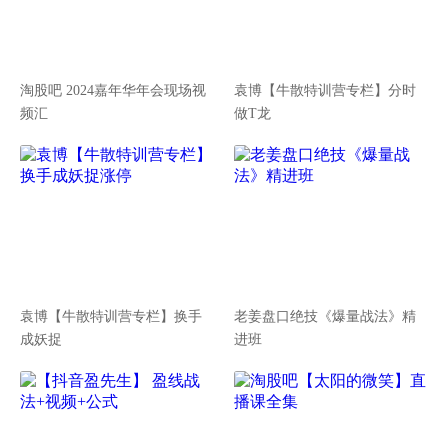
淘股吧 2024嘉年华年会现场视
袁博【牛散特训营专栏】分时
频汇
做T龙
袁博【牛散特训营专栏】换手
老姜盘口绝技《爆量战法》精
成妖捉
进班