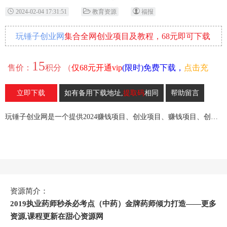
2024-02-04 17:31:51
教育资源
福报
玩锤子创业网
集合全网创业项目及教程，68元即可下载
全部各网内部资源！
15
售价：
积分 （
仅68元开通vip
(限时)免费下载，
点击充
值
）
立即下载
如有备用下载地址,
提取码
相同
帮助留言
25
收藏
玩锤子创业网是一个提供2024赚钱项目、创业项目、赚钱项目、创业赚钱教程、引流教程的创业网,欢迎来玩锤子创业网！
资源简介：
2019执业药师秒杀必考点（中药）金牌药师倾力打造——更多
资源,课程更新在甜心资源网