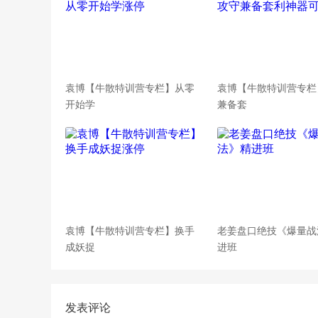
袁博【牛散特训营专栏】从零
袁博【牛散特训营专栏
开始学
兼备套
袁博【牛散特训营专栏】换手
老姜盘口绝技《爆量战
成妖捉
进班
发表评论