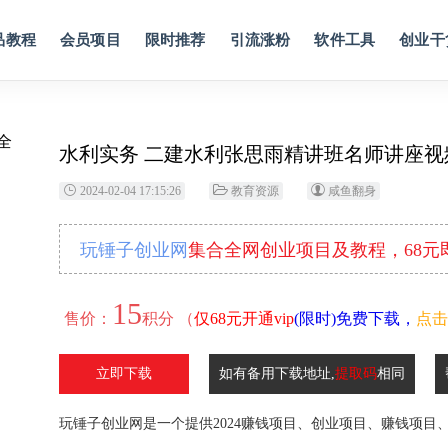
品教程
会员项目
限时推荐
引流涨粉
软件工具
创业干
水利实务 二建水利张思雨精讲班名师讲座视
2024-02-04 17:15:26
教育资源
咸鱼翻身
玩锤子创业网
集合全网创业项目及教程，68
15
售价：
积分 （
仅68元开通vip
(限时)免费下载，
点击
立即下载
如有备用下载地址,
提取码
相同
玩锤子创业网是一个提供2024赚钱项目、创业项目、赚钱项目