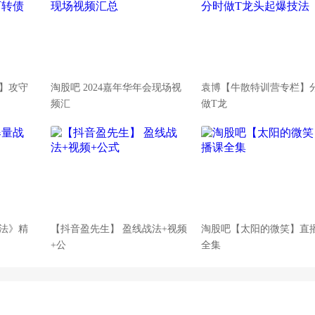
】攻守
淘股吧 2024嘉年华年会现场视
袁博【牛散特训营专栏】
频汇
做T龙
法》精
【抖音盈先生】 盈线战法+视频
淘股吧【太阳的微笑】直
+公
全集