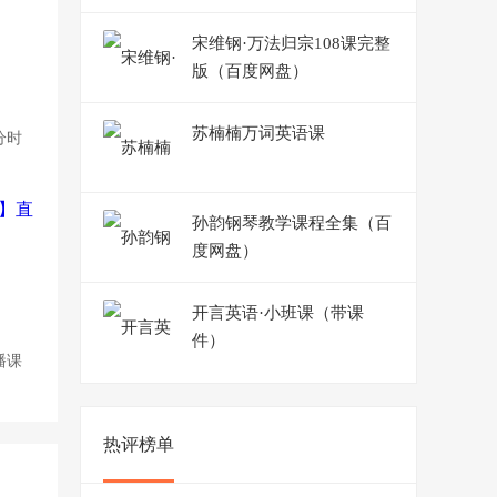
网盘）
宋维钢·万法归宗108课完整
版（百度网盘）
苏楠楠万词英语课
分时
孙韵钢琴教学课程全集（百
度网盘）
开言英语·小班课（带课
件）
播课
热评榜单