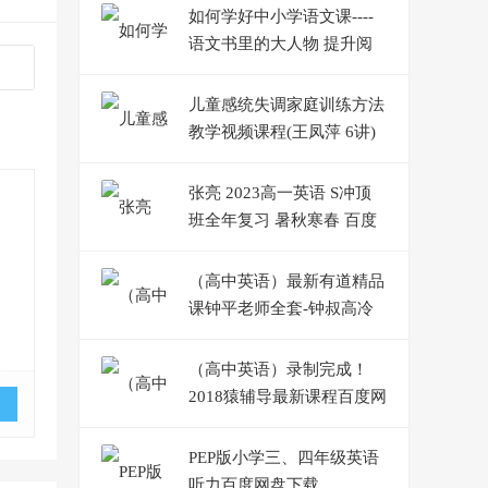
如何学好中小学语文课----
语文书里的大人物 提升阅
读理解能力
儿童感统失调家庭训练方法
教学视频课程(王凤萍 6讲)
张亮 2023高一英语 S冲顶
班全年复习 暑秋寒春 百度
云网盘下载
（高中英语）最新有道精品
课钟平老师全套-钟叔高冷
学霸班百度网盘整理版
（高中英语）录制完成！
2018猿辅导最新课程百度网
盘整理版--英语 钟平 作业
帮-语法
PEP版小学三、四年级英语
听力百度网盘下载