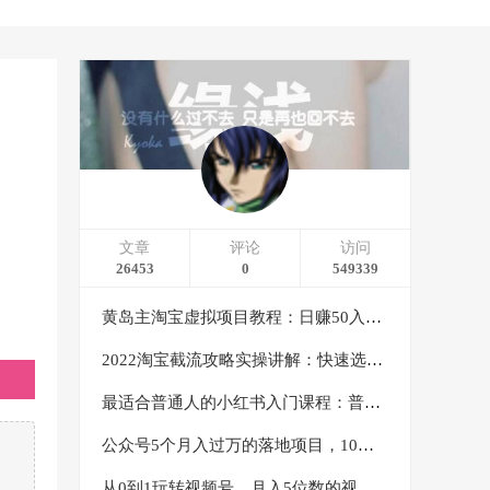
文章
评论
访问
26453
0
549339
黄岛主淘宝虚拟项目教程：日赚50入门基础班（两节课附配套资料）
2022淘宝截流攻略实操讲解：快速选品+直接复制+快速起店
最适合普通人的小红书入门课程：普通人如何通过做小红书年入50万
公众号5个月入过万的落地项目，10大获客渠道，实测涨粉21万
从0到1玩转视频号，月入5位数的视频号搬运项目，定位+选品+制作+变现全流程