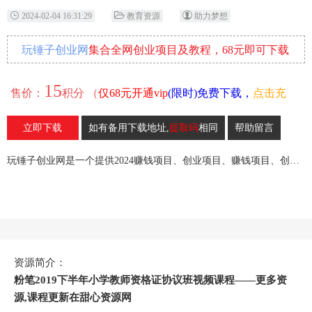
2024-02-04 16:31:29
教育资源
助力梦想
玩锤子创业网
集合全网创业项目及教程，68元即可下载
全部各网内部资源！
15
售价：
积分 （
仅68元开通vip
(限时)免费下载，
点击充
值
）
立即下载
如有备用下载地址,
提取码
相同
帮助留言
22
收藏
玩锤子创业网是一个提供2024赚钱项目、创业项目、赚钱项目、创业赚钱教程、引流教程的创业网,欢迎来玩锤子创业网！
资源简介：
粉笔2019下半年小学教师资格证协议班视频课程——更多资
源,课程更新在甜心资源网