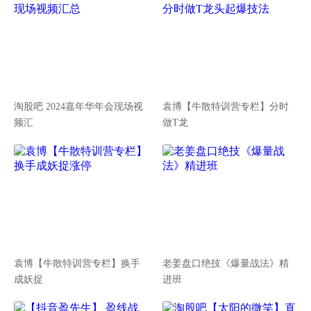
淘股吧 2024嘉年华年会现场视
袁博【牛散特训营专栏】分时
频汇
做T龙
袁博【牛散特训营专栏】换手
老姜盘口绝技《爆量战法》精
成妖捉
进班