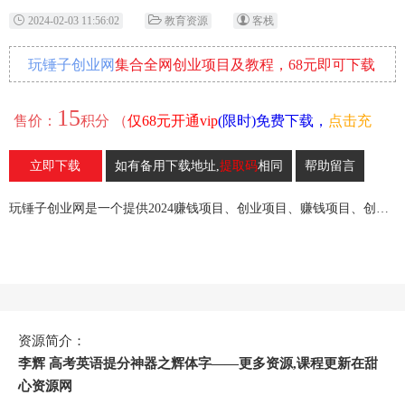
2024-02-03 11:56:02
教育资源
客栈
玩锤子创业网
集合全网创业项目及教程，68元即可下载
全部各网内部资源！
15
售价：
积分 （
仅68元开通vip
(限时)免费下载，
点击充
值
）
立即下载
如有备用下载地址,
提取码
相同
帮助留言
16
收藏
玩锤子创业网是一个提供2024赚钱项目、创业项目、赚钱项目、创业赚钱教程、引流教程的创业网,欢迎来玩锤子创业网！
资源简介：
李辉 高考英语提分神器之辉体字——更多资源,课程更新在甜
心资源网