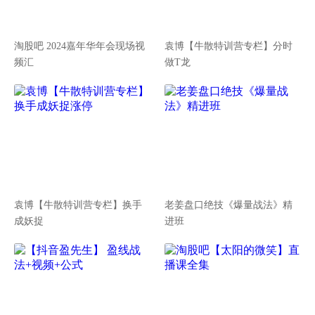
淘股吧 2024嘉年华年会现场视
袁博【牛散特训营专栏】分时
频汇
做T龙
袁博【牛散特训营专栏】换手
老姜盘口绝技《爆量战法》精
成妖捉
进班