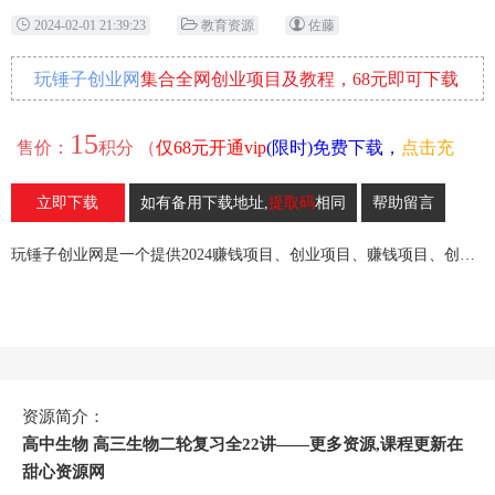
2024-02-01 21:39:23
教育资源
佐藤
玩锤子创业网
集合全网创业项目及教程，68元即可下载
全部各网内部资源！
15
售价：
积分 （
仅68元开通vip
(限时)免费下载，
点击充
值
）
立即下载
如有备用下载地址,
提取码
相同
帮助留言
13
收藏
玩锤子创业网是一个提供2024赚钱项目、创业项目、赚钱项目、创业赚钱教程、引流教程的创业网,欢迎来玩锤子创业网！
资源简介：
高中生物 高三生物二轮复习全22讲——更多资源,课程更新在
甜心资源网