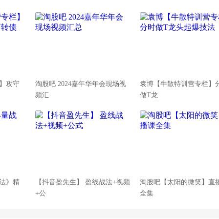
】攻守
淘股吧 2024嘉年华年会现场视
袁博【牛散特训营专栏】
频汇
做T龙
法》精
【抖音盈先生】 盈线战法+视频
淘股吧【太阳的微笑】直
+公
全集