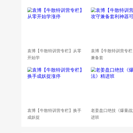
袁博【牛散特训营专栏】从零
袁博【牛散特训营专栏
开始学
兼备套
袁博【牛散特训营专栏】换手
老姜盘口绝技《爆量战
成妖捉
进班