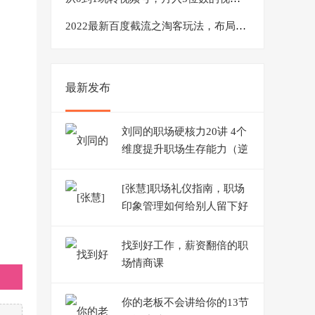
2022最新百度截流之淘客玩法，布局流量一单利润可达300+【视频课程】
最新发布
刘同的职场硬核力20讲 4个
维度提升职场生存能力（逆
袭/选择/关系/自我迭代）
[张慧]职场礼仪指南，职场
印象管理如何给别人留下好
印象
找到好工作，薪资翻倍的职
场情商课
你的老板不会讲给你的13节