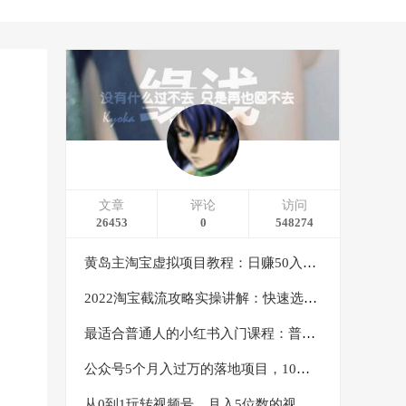
文章
评论
访问
26453
0
548274
黄岛主淘宝虚拟项目教程：日赚50入门基础班（两节课附配套资料）
2022淘宝截流攻略实操讲解：快速选品+直接复制+快速起店
最适合普通人的小红书入门课程：普通人如何通过做小红书年入50万
公众号5个月入过万的落地项目，10大获客渠道，实测涨粉21万
从0到1玩转视频号，月入5位数的视频号搬运项目，定位+选品+制作+变现全流程