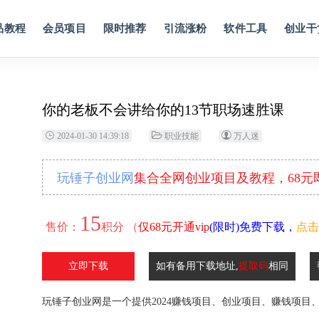
品教程
会员项目
限时推荐
引流涨粉
软件工具
创业干
你的老板不会讲给你的13节职场速胜课
2024-01-30 14:39:18
职业技能
万人迷
玩锤子创业网
集合全网创业项目及教程，68
15
售价：
积分 （
仅68元开通vip
(限时)免费下载，
点击
立即下载
如有备用下载地址,
提取码
相同
玩锤子创业网是一个提供2024赚钱项目、创业项目、赚钱项目