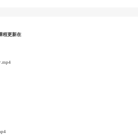
课程更新在
mp4
p4