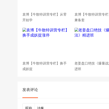
袁博【牛散特训营专栏】从零
袁博【牛散特训营专栏
开始学
兼备套
袁博【牛散特训营专栏】换手
老姜盘口绝技《爆量战
成妖捉
进班
发表评论
昵称