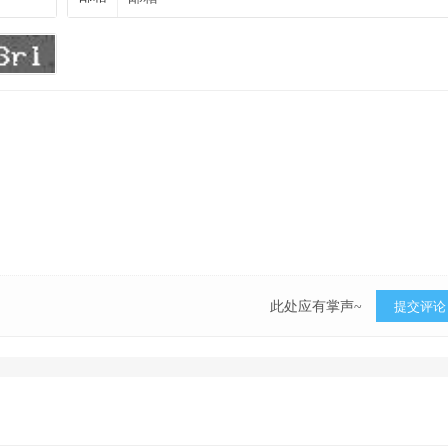
此处应有掌声~
提交评论