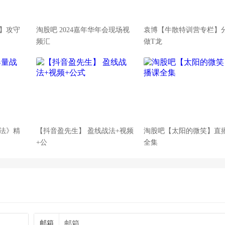
】攻守
淘股吧 2024嘉年华年会现场视
袁博【牛散特训营专栏】
频汇
做T龙
法》精
【抖音盈先生】 盈线战法+视频
淘股吧【太阳的微笑】直
+公
全集
邮箱