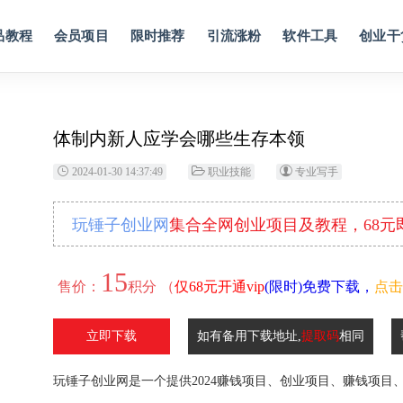
品教程
会员项目
限时推荐
引流涨粉
软件工具
创业干
体制内新人应学会哪些生存本领
2024-01-30 14:37:49
职业技能
专业写手
玩锤子创业网
集合全网创业项目及教程，68
15
售价：
积分 （
仅68元开通vip
(限时)免费下载，
点击
立即下载
如有备用下载地址,
提取码
相同
玩锤子创业网是一个提供2024赚钱项目、创业项目、赚钱项目