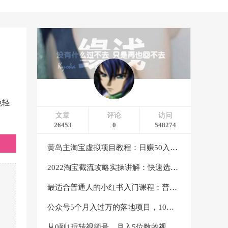
免轻
文章
评论
访问
26453
0
548274
黄岛主淘宝虚拟项目教程：日赚50入门基础班（两节课附配套资料）
2022淘宝截流攻略实操讲解：快速选品+直接复制+快速起店
最适合普通人的小红书入门课程：普通人如何通过做小红书年入50万
公众号5个月入过万的落地项目，10大获客渠道，实测涨粉21万
从0到1玩转视频号，月入5位数的视频号搬运项目，定位+选品+制作+变现全流程