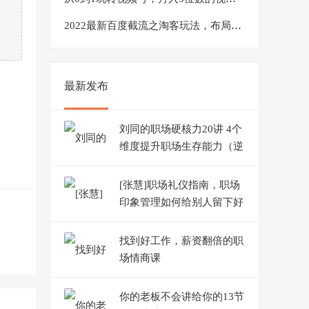
2022最新百度截流之淘客玩法，布局流量一单利润可达300+【视频课程】
最新发布
刘同的职场硬核力20讲 4个
维度提升职场生存能力（逆
袭/选择/关系/自我迭代）
[张慧]职场礼仪指南，职场
印象管理如何给别人留下好
印象
找到好工作，薪资翻倍的职
场情商课
你的老板不会讲给你的13节