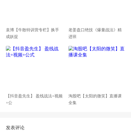
袁博【牛散特训营专栏】换手
老姜盘口绝技《爆量战法》精
成妖捉
进班
【抖音盈先生】 盈线战法+视频
淘股吧【太阳的微笑】直播课
+公
全集
发表评论