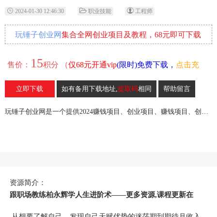
2024-01-30 12:46:30
职业技能
工程师
玩锤子创业网
集合全网创业项目及教程，68元即可下载
全部各网内部资源！
15
售价：
积分 （
仅68元开通vip
(限时)免费下载，
点击充
值
）
立即下载
如有备用下载地址,
提取码
相同
帮助留言
19
收藏
玩锤子创业网是一个提供2024赚钱项目、创业项目、赚钱项目、创业赚钱教程、引流教程的创业网,欢迎来玩锤子创业网！
资源简介：
跟职场教练柏永辉学人生进阶术——更多资源,课程更新在
从想要了解自己，发现自己天赋优势的迷茫期到期待月收入