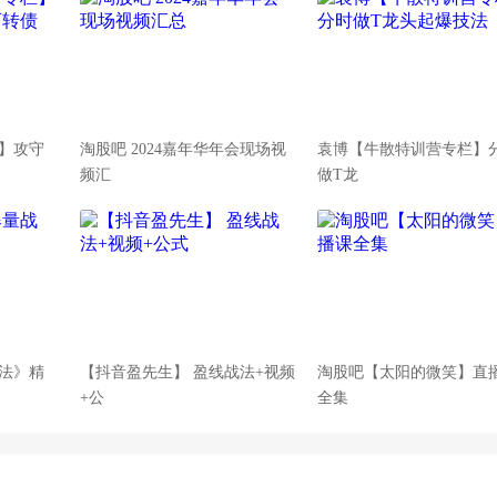
】攻守
淘股吧 2024嘉年华年会现场视
袁博【牛散特训营专栏】
频汇
做T龙
法》精
【抖音盈先生】 盈线战法+视频
淘股吧【太阳的微笑】直
+公
全集