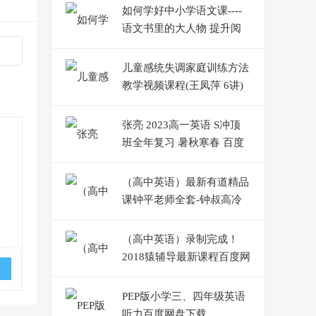
如何学好中小学语文课----
语文书里的大人物 提升阅
读理解能力
儿童感统失调家庭训练方法
教学视频课程(王凤萍 6讲)
张亮 2023高一英语 S冲顶
班全年复习 暑秋寒春 百度
云网盘下载
（高中英语）最新有道精品
课钟平老师全套-钟叔高冷
学霸班百度网盘整理版
（高中英语）录制完成！
2018猿辅导最新课程百度网
盘整理版--英语 钟平 作业
帮-语法
PEP版小学三、四年级英语
听力百度网盘下载