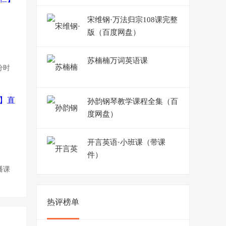
网盘）
宋维钢·万法归宗108课完整
版（百度网盘）
苏楠楠万词英语课
分时
孙韵钢琴教学课程全集（百
度网盘）
开言英语·小班课（带课
件）
播课
热评榜单