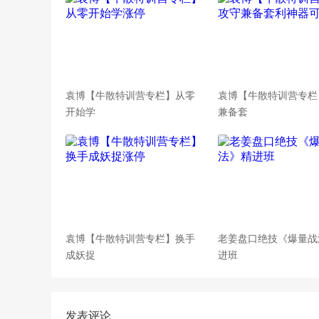
袁博【牛散特训营专栏】从零
袁博【牛散特训营专栏
开始学
兼备套
袁博【牛散特训营专栏】换手
老姜盘口绝技《爆量战
成妖捉
进班
发表评论