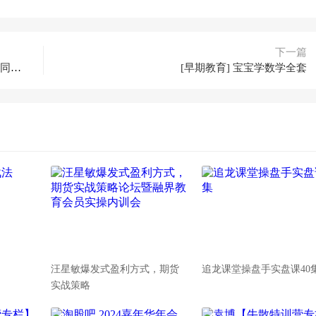
下一篇
启蒙动画片《卡由》(Caillou)共57大集下载（带同步字幕及mp3）
[早期教育] 宝宝学数学全套
汪星敏爆发式盈利方式，期货
追龙课堂操盘手实盘课40
实战策略