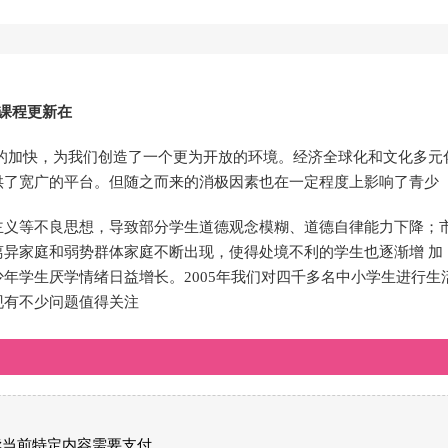
,课程更新在
的加快，为我们创造了一个更为开放的环境。经济全球化和文化多元
供了宽广的平台。但随之而来的消极因素也在一定程度上影响了青少
主义等不良思想，导致部分学生道德观念模糊、道德自律能力下降；
异家庭和弱势群体家庭不断出现，使得处境不利的学生也逐渐增 加
年学生厌学情绪日益增长。2005年我们对四千多名中小学生进行生
现有不少问题值得关注
读当前特定内容需要支付