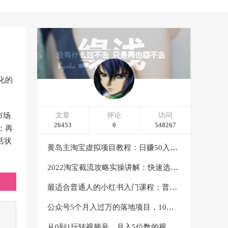
化的
市场
文章
评论
访问
26453
0
548267
；再
活状
黄岛主淘宝虚拟项目教程：日赚50入门基础班（两节课附配套资料）
2022淘宝截流攻略实操讲解：快速选品+直接复制+快速起店
最适合普通人的小红书入门课程：普通人如何通过做小红书年入50万
公众号5个月入过万的落地项目，10大获客渠道，实测涨粉21万
从0到1玩转视频号，月入5位数的视频号搬运项目，定位+选品+制作+变现全流程