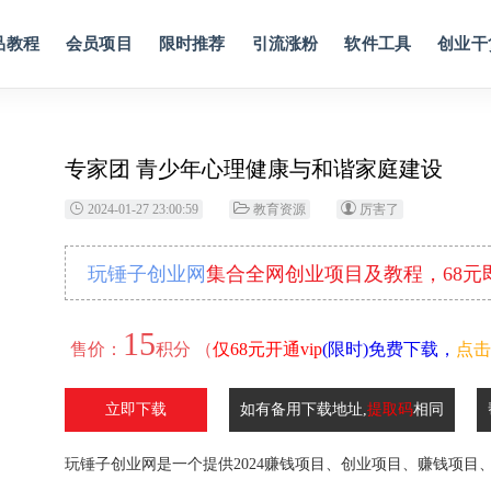
品教程
会员项目
限时推荐
引流涨粉
软件工具
创业干
专家团 青少年心理健康与和谐家庭建设
2024-01-27 23:00:59
教育资源
厉害了
玩锤子创业网
集合全网创业项目及教程，68
15
售价：
积分 （
仅68元开通vip
(限时)免费下载，
点击
立即下载
如有备用下载地址,
提取码
相同
玩锤子创业网是一个提供2024赚钱项目、创业项目、赚钱项目