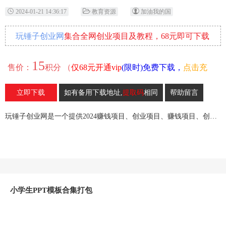
2024-01-21 14:36:17
教育资源
加油我的国
玩锤子创业网
集合全网创业项目及教程，68元即可下载
全部各网内部资源！
15
售价：
积分 （
仅68元开通vip
(限时)免费下载，
点击充
值
）
立即下载
如有备用下载地址,
提取码
相同
帮助留言
16
收藏
玩锤子创业网是一个提供2024赚钱项目、创业项目、赚钱项目、创业赚钱教程、引流教程的创业网,欢迎来玩锤子创业网！
小学生PPT模板合集打包