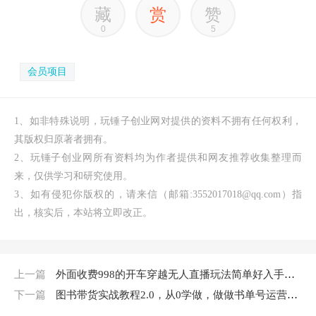
藏
赏
赞
0
5
会员项目
1、如非特殊说明，玩锤子创业网对提供的资料不拥有任何权利，
其版权归原著者拥有。
2、玩锤子创业网所有资料均为作者提供和网友推荐收集整理而
来，仅供学习和研究使用。
3、如有侵犯你版权的，请来信（邮箱:3552017018@qq.com）指
出，核实后，本站将立即改正。
上一篇
外面收费998的开车穿越无人直播玩法简单好入手纯纯就是捡米
下一篇
图书带货实战教程2.0，从0学做，做做书单号运营变现，快速上手，高效起号涨粉