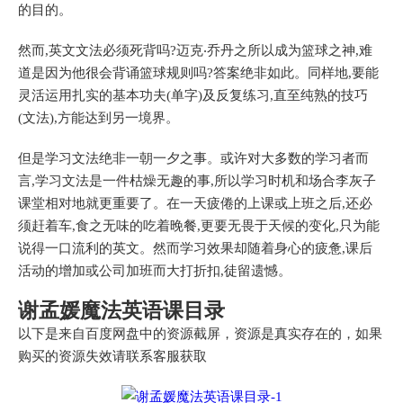
的目的。
然而,英文文法必须死背吗?迈克‧乔丹之所以成为篮球之神,难
道是因为他很会背诵篮球规则吗?答案绝非如此。同样地,要能
灵活运用扎实的基本功夫(单字)及反复练习,直至纯熟的技巧
(文法),方能达到另一境界。
但是学习文法绝非一朝一夕之事。或许对大多数的学习者而
言,学习文法是一件枯燥无趣的事,所以学习时机和场合李灰子
课堂相对地就更重要了。在一天疲倦的上课或上班之后,还必
须赶着车,食之无味的吃着晚餐,更要无畏于天候的变化,只为能
说得一口流利的英文。然而学习效果却随着身心的疲惫,课后
活动的增加或公司加班而大打折扣,徒留遗憾。
谢孟媛魔法英语课目录
以下是来自百度网盘中的资源截屏，资源是真实存在的，如果
购买的资源失效请联系客服获取