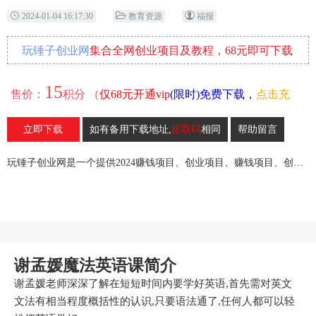
2024-01-04 16:17:30
教育资源
福报
玩锤子创业网
集合全网创业项目及教程，68元即可下载
全部各网内部资源！
15
售价：
积分 （
仅68元开通vip
(限时)免费下载，
点击充
值
）
立即下载
如有备用下载地址,
提取码
相同
帮助留言
22
收藏
玩锤子创业网是一个提供2024赚钱项目、创业项目、赚钱项目、创业赚钱教程、引流教程的创业网,欢迎来玩锤子创业网！
谢孟媛魔法英语课简介
谢孟媛老师深深了解在短短时间内要学好英语,首先需对英文
文法有相当程度概括性的认识,只要语法通了,任何人都可以轻