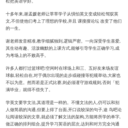
松把英语学好。
十多年来,谢孟媛老师让莘莘学子从惧怕英文变成轻松驾驭英
文,不但使他们考上了理想的学校,并且 课搜搜论坛 改变了他们
的一生。
谢老师发音精准,教学细腻独到,逻辑严密。一向深受学生喜爱,
其生动有趣、活泼幽默的上课方式,能够引导学生正确学习,成
为考场上的不败高手。
许多人都打过篮球吧!空闲时在球场上和三、五好友来场友谊
球叙,轻松自在,对于偶尔出现的走步或碰撞等犯规举动,大家也
不以为意。然而若是正式比赛,则必须谨守游戏规则,否则「犯
满毕业」就得不偿失了。
学英文要学文法,其道理是一样的。不懂文法的人,仍可以和别
人做简易的沟通,但要上得了台面,开口说较深的句子,途 鸟吧论
坛阅读较深的文章,就必须了解文法的架构,方能将所学的单字,
做正确的排列组合,提升学习英语的层次,达到和对方完全沟通