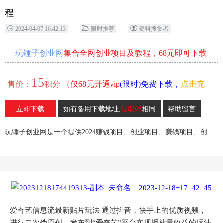
程
2024-04-07 16:42:13
限时推荐
资料搜集者
玩锤子创业网
集合全网创业项目及教程，68元即可下载
全部各网内部资源！
15
售价：
积分 （
仅68元开通vip
(限时)免费下载，
点击充
值
）
立即下载
如有备用下载地址,
提取码
相同
帮助留言
21
收藏
玩锤子创业网是一个提供2024赚钱项目、创业项目、赚钱项目、创业赚钱教程、引流教程的创业网,欢迎来玩锤子创业网！
爱奇艺信息流最新贴片玩法 通过抖音，快手上的优质视频，
进行二次伪原创，发布到“爱奇艺”平台实现播放量收益的玩法