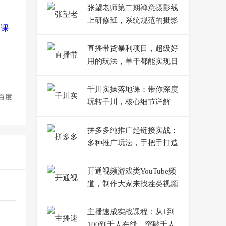
张望老师第二期禅意摄影线
上研修班，系统规范的摄影
名家课程，非碎片式网上趣
味小技巧
直播带货暴利项目，超级好
用的玩法，单干都能实现日
入1000+【视频教程】
千川实操落地课：带你深度
百度
玩转千川，核心细节详解
（18节课时）
拼多多纯推广起链接实战：
多种推广玩法，手把手打造
爆款链接
开通视频游戏类YouTube频
道，制作大家来找茬类视频
小游戏，月赚1W美元
主播速成实战课程：从1到
100到千人在线，突破千人