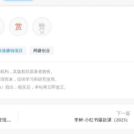
赏
赞
18
快速赚钱项目
网赚创业
何权利，其版权归原著者拥有。
整理而来，仅供学习和研究使用。
.com）指出，核实后，本站将立即改正。
下一篇
航海计划·AI实战私享会，各种ai变现玩法，AI变现思路
李鲆·小红书爆款课（2023）