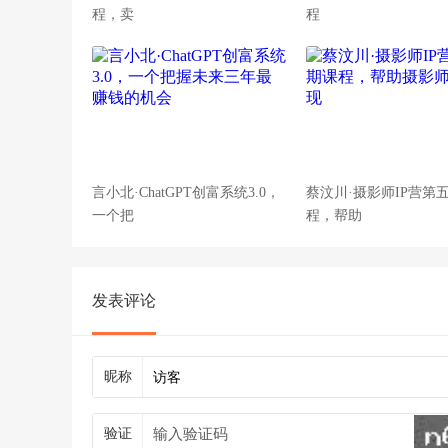
程，卖
程
言小北·ChatGPT创富系统3.0，
蔡汶川·摄影师IP营第
一个把
程，帮助
发表评论
昵称
验证