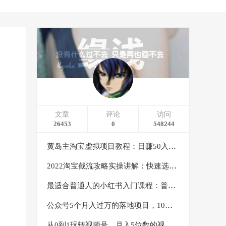
文章
评论
访问
26453
0
548244
黄岛主淘宝虚拟项目教程：日赚50入门基础班（两节课附配套资料）
2022淘宝截流攻略实操讲解：快速选品+直接复制+快速起店
最适合普通人的小红书入门课程：普通人如何通过做小红书年入50万
公众号5个月入过万的落地项目，10大获客渠道，实测涨粉21万
从0到1玩转视频号，月入5位数的视频号搬运项目，定位+选品+制作+变现全流程