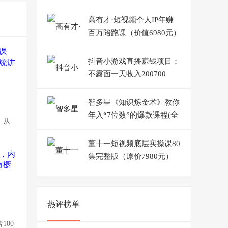
高有才·短视频个人IP年赚
百万陪跑课（价值6980元）
抖音小游戏直播赚钱项目：
不露面一天收入200700
元，玩法分享！
智多星《知识炼金术》教你
年入“7位数”的爆款课程(全
，从
集录音+文档+导图)
董十一短视频底层实操课80
集完整版（原价7980元）
热评榜单
100