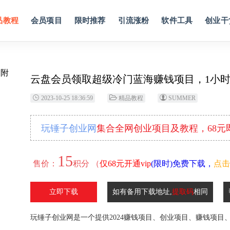
品教程
会员项目
限时推荐
引流涨粉
软件工具
创业干
云盘会员领取超级冷门蓝海赚钱项目，1小时3
2023-10-25 18:36:59
精品教程
SUMMER
玩锤子创业网
集合全网创业项目及教程，68
15
售价：
积分 （
仅68元开通vip
(限时)免费下载，
点击
立即下载
如有备用下载地址,
提取码
相同
玩锤子创业网是一个提供2024赚钱项目、创业项目、赚钱项目