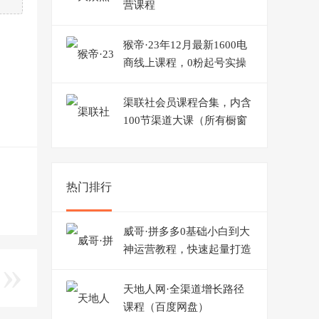
营课程
猴帝·23年12月最新1600电
商线上课程，0粉起号实操
教学，自然流量天花板
渠联社会员课程合集，内含
100节渠道大课（所有橱窗
课程均在内）
热门排行
威哥·拼多多0基础小白到大
神运营教程，快速起量打造
爆款
天地人网·全渠道增长路径
课程（百度网盘）