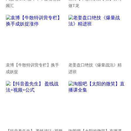
频汇
做T龙
袁博【牛散特训营专栏】换手
老姜盘口绝技《爆量战法》精
成妖捉
进班