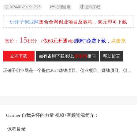
2024-01-29 09:17:25
心理健康
服气了吧
玩锤子创业网
集合全网创业项目及教程，68元即可下载
全部各网内部资源！
15
售价：
积分 （
仅68元开通vip
(限时)免费下载，
点击充
值
）
立即下载
如有备用下载地址,
提取码
相同
帮助留言
30
收藏
玩锤子创业网是一个提供2024赚钱项目、创业项目、赚钱项目、创业赚钱教程、引流教程的创业网,欢迎来玩锤子创业网！
Germer 自我关怀的力量 视频+音频资源简介：
课程目录