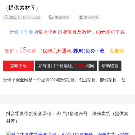
（提供素材库）
2022-10-10 14:55:53
重磅推荐
专业写手
玩锤子创业网
集合全网创业项目及教程，68元即可下载
全部各网内部资源！
15
售价：
积分 （
仅68元开通vip
(限时)免费下载，
点击充
值
）
立即下载
如有备用下载地址,
提取码
相同
帮助留言
68
收藏
玩锤子创业网是一个提供2024赚钱项目、创业项目、赚钱项目、创业赚钱教程、引流教程的创业网,欢迎来玩锤子创业网！
抖音零食带货全套课程：从0到1搭建账号，涨粉卖货（提供素
材库）