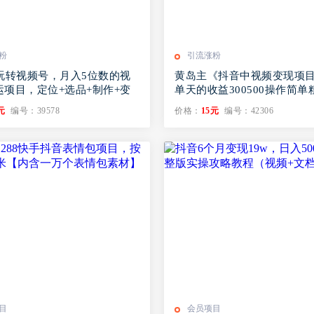
粉
引流涨粉
1玩转视频号，月入5位数的视
黄岛主《抖音中视频变现项
运项目，定位+选品+制作+变
单天的收益300500操作简单
程
元
编号：39578
价格：
15元
编号：42306
目
会员项目