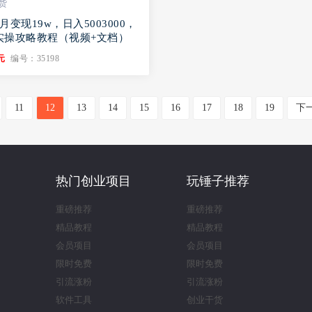
货
月变现19w，日入5003000，
实操攻略教程（视频+文档）
元
编号：35198
11
12
13
14
15
16
17
18
19
下
热门创业项目
玩锤子推荐
重磅推荐
重磅推荐
精品教程
精品教程
会员项目
会员项目
限时免费
限时免费
引流涨粉
引流涨粉
软件工具
创业干货