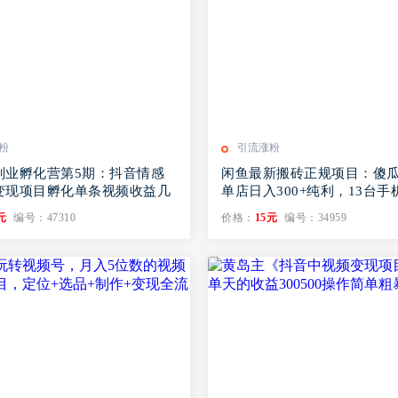
粉
引流涨粉
副业孵化营第5期：抖音情感
闲鱼最新搬砖正规项目：傻
变现项目孵化单条视频收益几
单店日入300+纯利，13台
元
编号：47310
价格：
15元
编号：34959