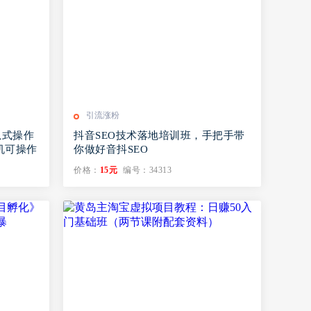
引流涨粉
瓜式操作
抖音SEO技术落地培训班，手‬把手带
手机可操作
你做好音抖‬‬SEO
价格：
15元
编号：34313