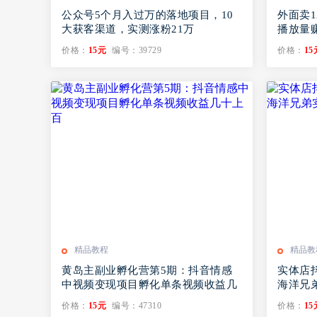
公众号5个月入过万的落地项目，10
外面卖1
大获客渠道，实测涨粉21万
播放量
材】
价格：
15元
编号：39729
价格：
15
精品教程
精品教
黄岛主副业孵化营第5期：抖音情感
实体店
中视频变现项目孵化单条视频收益几
海洋兄
十上百
价格：
15元
编号：47310
价格：
15