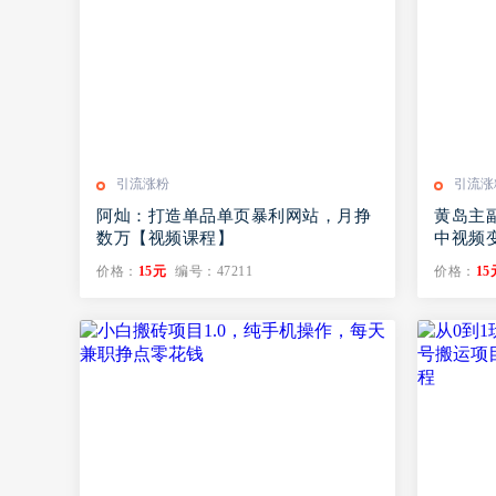
引流涨粉
引流涨
阿灿：打造单品单页暴利网站，月挣
黄岛主
数万【视频课程】
中视频
十上百
价格：
15元
编号：47211
价格：
15