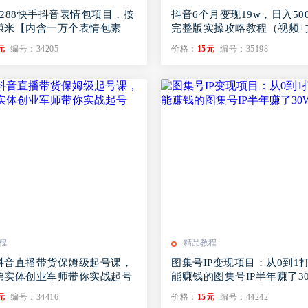
288快手抖音表情包项目，按
抖音6个月变现19w，日入500
赚米【内含一万个表情包素
完整版实操攻略教程（视频+
元
编号：34205
价格：
15元
编号：35198
程
精品教程
抖音直播带货保姆级起号课，
图集号IP变现项目：从0到1
弟实体创业军师带你​实战起号
能赚钱的图集号IP半年赚了3
元
编号：34416
价格：
15元
编号：44242