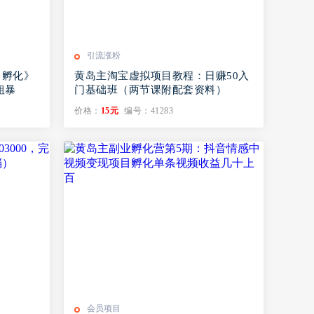
引流涨粉
目孵化》
黄岛主淘宝虚拟项目教程：日赚50入
粗暴
门基础班（两节课附配套资料）
价格：
15元
编号：41283
会员项目