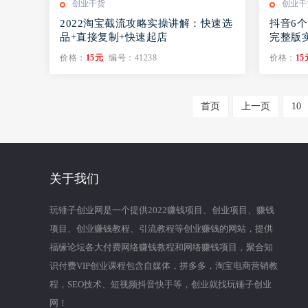
创业干货
创业干
2022淘宝截流攻略实操讲解：快速选
抖音6个
品+直接复制+快速起店
完整版
价格：
15元
编号：41238
价格：
15
首页
上一页
10
关于我们
玩锤子创业网是一个提供2022赚钱项目、创业项目、赚钱
项目、创业赚钱教程、引流教程等创业赚钱的网站，提供
福缘论坛各大付费网络赚钱教程和网络赚钱项目，聚合知
识付费VIP创业课程包含自媒体，拼多多，淘宝电商营销教
程，SEO技术、短视频抖音快手等，创业就找玩锤子创业
网！