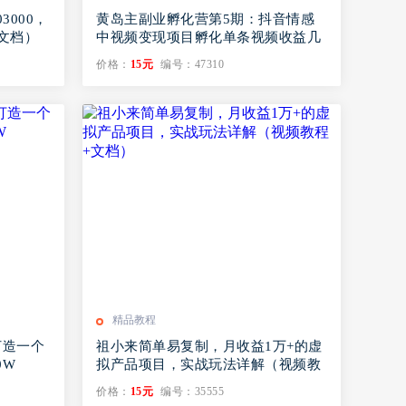
3000，
黄岛主副业孵化营第5期：抖音情感
文档）
中视频变现项目孵化单条视频收益几
十上百
价格：
15元
编号：47310
精品教程
打造一个
祖小来简单易复制，月收益1万+的虚
0W
拟产品项目，实战玩法详解（视频教
程+文档）
价格：
15元
编号：35555