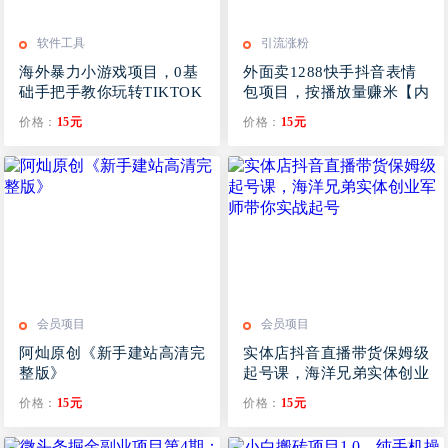
软件工具
引流涨粉
海外暴力小游戏项目，0基
外面卖1288快手抖音表情
础手把手教你玩转TIKTOK
包项目，按播放量赚米【内
小游戏
含一万个表情包素材】
价格：
15元
价格：
15元
会员项目
会员项目
阿灿原创《新手建站高清完
实体店抖音直播带货保姆级
整版》
起号课，海洋兄弟实体创业
军师带你​实战起号
价格：
15元
价格：
15元