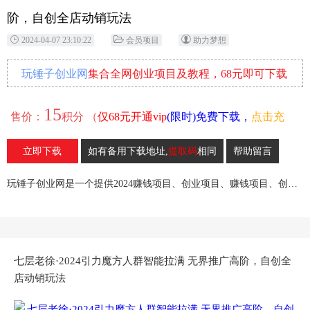
阶，自创全店动销玩法
2024-04-07 23:10:22
会员项目
助力梦想
玩锤子创业网
集合全网创业项目及教程，68元即可下载
全部各网内部资源！
15
售价：
积分 （
仅68元开通vip
(限时)免费下载，
点击充
值
）
立即下载
如有备用下载地址,
提取码
相同
帮助留言
31
收藏
玩锤子创业网是一个提供2024赚钱项目、创业项目、赚钱项目、创业赚钱教程、引流教程的创业网,欢迎来玩锤子创业网！
七层老徐·2024引力魔方人群智能拉满 无界推广高阶，自创全
店动销玩法