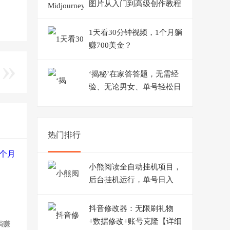
图片从入门到高级创作教程
34节课中英字幕
1天看30分钟视频，1个月躺
赚700美金？
‘揭秘’在家答答题，无需经
验、无论男女、单号轻松日
产200+的一个玩法
热门排行
小熊阅读全自动挂机项目，
后台挂机运行，单号日入
510+【软件+操作教程】
抖音修改器：无限刷礼物
+数据修改+账号克隆【详细
躺赚