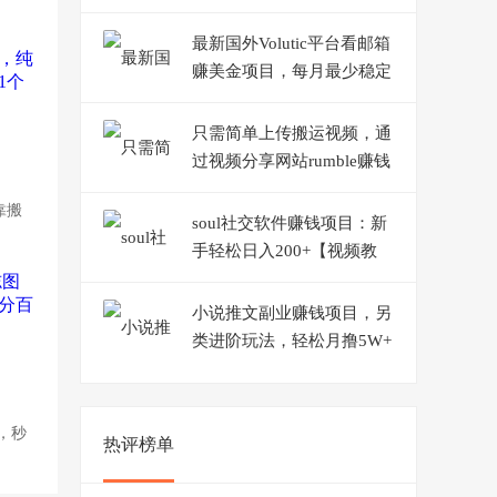
教程+永久版脚本】
最新国外Volutic平台看邮箱
赚美金项目，每月最少稳定
低保5000+【详细教程】
只需简单上传搬运视频，通
过视频分享网站rumble赚钱
的2种方法，日赚150美元
靠搬
soul社交软件赚钱项目：新
手轻松日入200+【视频教
程】
小说推文副业赚钱项目，另
类进阶玩法，轻松月撸5W+
【视频教程】
，秒
热评榜单