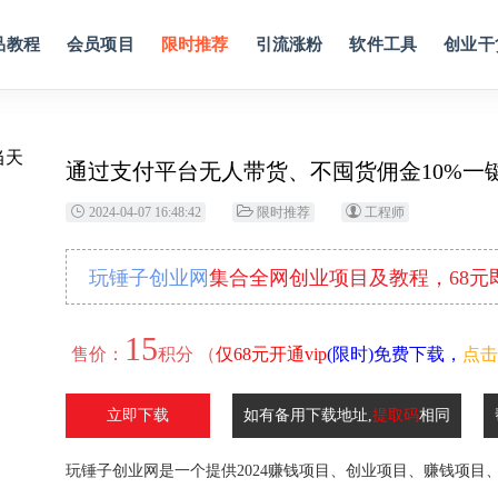
品教程
会员项目
限时推荐
引流涨粉
软件工具
创业干
通过支付平台无人带货、不囤货佣金10%一键
2024-04-07 16:48:42
限时推荐
工程师
玩锤子创业网
集合全网创业项目及教程，68
15
售价：
积分 （
仅68元开通vip
(限时)免费下载，
点击
立即下载
如有备用下载地址,
提取码
相同
玩锤子创业网是一个提供2024赚钱项目、创业项目、赚钱项目