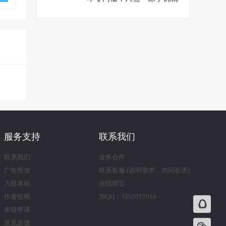
能日赚300+【视频教程】
服务支持
联系我们
联系我们
业务合作
广告投放
联系客服 (说明需求，勿问在否)
入驻本站
在线留言
作者投稿
加QQ：3552017018
友链申请
意见反馈