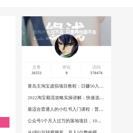
文章
评论
访问
26551
0
570476
黄岛主淘宝虚拟项目教程：日赚50入门基础班（两节课附配套资料）
2022淘宝截流攻略实操讲解：快速选品+直接复制+快速起店
最适合普通人的小红书入门课程：普通人如何通过做小红书年入50万
公众号5个月入过万的落地项目，10大获客渠道，实测涨粉21万
从0到1玩转视频号，月入5位数的视频号搬运项目，定位+选品+制作+变现全流程