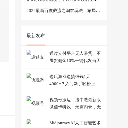
2022最新百度截流之淘客玩法，布局流量一单利润可达300+【视频课程】
最新发布
通过支付平台无人带货、不
囤货佣金10%一键代发当天
到手803块
边玩游戏边搞钱钱1天
4000+？入门新手轻松上
手！
视频号搬运：迭中迭最新版
微信卡特效，无需内录，无
需替换草稿【揭秘】
MidjourneyAI人工智能艺术