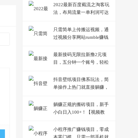
2022最新百度截流之淘客玩
法，布局流量一单利润可达
300+【视频课程】
只需简单上传搬运视频，通
过视频分享网站rumble赚钱
的2种方法，日赚150美元
最新接码无限拉新撸2元项
目，五分钟一个账号，轻松
日入破百【站长亲测】
抖音壁纸项目佛系玩法，简
单操作上热门就直接躺赚，
一天变现500+
躺赚正规的搬砖项目，新手
小白日入100+！【视频教
程】
小程序推广赚钱项目，零成
本零门槛，只需一部手机就