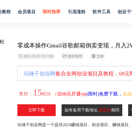
品教程
会员项目
限时推荐
引流涨粉
软件工具
创业干
零成本操作Gmail谷歌邮箱倒卖变现，月入2
2022-11-07 15:13:00
限时推荐
文静
玩锤子创业网
集合全网创业项目及教程，68
15
售价：
积分 （
仅68元开通vip
(限时)免费下载，
点击
立即下载
如有备用下载地址,
提取码
相同
玩锤子创业网是一个提供2024赚钱项目、创业项目、赚钱项目