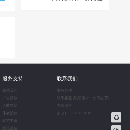
能日赚300+【视频教程】
服务支持
联系我们
联系我们
业务合作
广告投放
联系客服 (说明需求，勿问在否)
入驻本站
在线留言
作者投稿
加QQ：3552017018
友链申请
意见反馈