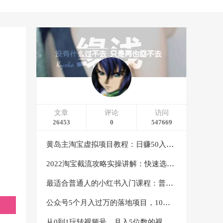
文章
评论
访问
26453
0
547669
黄岛主淘宝虚拟项目教程：日赚50入门基础班（两节课附配套资料）
2022淘宝截流攻略实操讲解：快速选品+直接复制+快速起店
最适合普通人的小红书入门课程：普通人如何通过做小红书年入50万
公众号5个月入过万的落地项目，10大获客渠道，实测涨粉21万
从0到1玩转视频号，月入5位数的视频号搬运项目，定位+选品+制作+变现全流程