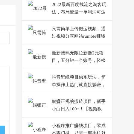
2022最新百度截流之淘客玩
法，布局流量一单利润可达
300+【视频课程】
只需简单上传搬运视频，通
过视频分享网站rumble赚钱
的2种方法，日赚150美元
最新接码无限拉新撸2元项
目，五分钟一个账号，轻松
日入破百【站长亲测】
抖音壁纸项目佛系玩法，简
单操作上热门就直接躺赚，
一天变现500+
躺赚正规的搬砖项目，新手
小白日入100+！【视频教
程】
小程序推广赚钱项目，零成
本零门槛，只需一部手机就