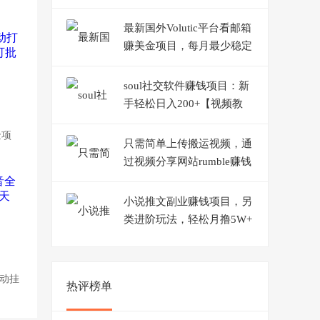
教程+永久版脚本】
最新国外Volutic平台看邮箱
赚美金项目，每月最少稳定
低保5000+【详细教程】
soul社交软件赚钱项目：新
手轻松日入200+【视频教
程】
金项
只需简单上传搬运视频，通
过视频分享网站rumble赚钱
的2种方法，日赚150美元
小说推文副业赚钱项目，另
类进阶玩法，轻松月撸5W+
【视频教程】
自动挂
热评榜单