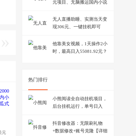
元项目、无脑搬运国内小说
复制粘贴到国外、傻瓜式操
作
无人直播助睡、实测当天变
现306元、一键挂机即可
他靠美女视频，1天操作2小
时，最高日入55081.92元？
热门排行
小熊阅读全自动挂机项目，
后台挂机运行，单号日入
510+【软件+操作教程】
抖音修改器：无限刷礼物
+数据修改+账号克隆【详细
美元