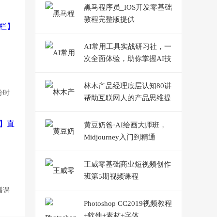
黑马程序员_IOS开发零基础
教程完整版提供
AI常用工具实战研习社，一
次全面体验，助你掌握AI技
术
林木产品经理底层认知80讲
分时
帮助互联网人的产品思维提
升课
黄豆奶爸·AI绘画大师班，
Midjourney入门到精通
王威零基础商业短视频创作
班第5期视频课程
播课
Photoshop CC2019视频教程
+软件+素材+字体