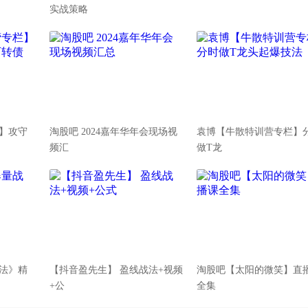
实战策略
】攻守
淘股吧 2024嘉年华年会现场视
袁博【牛散特训营专栏】
频汇
做T龙
法》精
【抖音盈先生】 盈线战法+视频
淘股吧【太阳的微笑】直
+公
全集