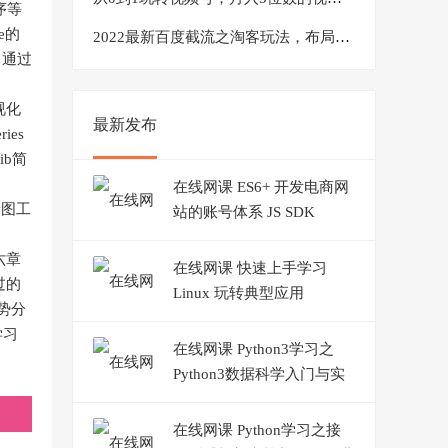
序等
e的
2022最新百度截流之淘客玩法，布局流量一单利润可达300+【视频课程】
7 通过
可视化
最新发布
ies
ib简
在线网课 ES6+ 开发电商网
绘图工
站的账号体系 JS SDK
六章
在线网课 快速上手学习
过的
Linux 玩转典型应用
趋势分
学习
在线网课 Python3学习之
Python3数据科学入门与实
战
在线网课 Python学习之接