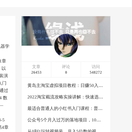
机器学
1章
文章
评论
访问
，以
26453
0
548272
安装演
y入门
黄岛主淘宝虚拟项目教程：日赚50入门基础班（两节课附配套资料）
何通过
2022淘宝截流攻略实操讲解：快速选品+直接复制+快速起店
4 数
——
最适合普通人的小红书入门课程：普通人如何通过做小红书年入50万
3-5
公众号5个月入过万的落地项目，10大获客渠道，实测涨粉21万
 第4章
从0到1玩转视频号，月入5位数的视频号搬运项目，定位+选品+制作+变现全流程