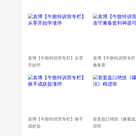
袁博【牛散特训营专栏】从零
袁博【牛散特训营专栏
开始学
兼备套
袁博【牛散特训营专栏】换手
老姜盘口绝技《爆量战
成妖捉
进班