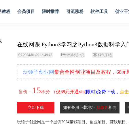
品教程
会员项目
限时推荐
引流涨粉
软件工具
创业干
在线网课 Python3学习之Python3数据科学
2024-01-29 16:49:47
计算机知识
服气了吧
玩锤子创业网
集合全网创业项目及教程，68
15
售价：
积分 （
仅68元开通vip
(限时)免费下载，
点击
立即下载
如有备用下载地址,
提取码
相同
玩锤子创业网是一个提供2024赚钱项目、创业项目、赚钱项目