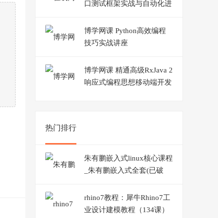
口测试框架实战与自动化进
阶
博学网课 Python高效编程
技巧实战讲座
博学网课 精通高级RxJava 2
响应式编程思想移动端开发
秒速
热门排行
朱有鹏嵌入式linux核心课程
_朱有鹏嵌入式全套(已破
解)
rhino7教程：犀牛Rhino7工
业设计建模教程（134课）