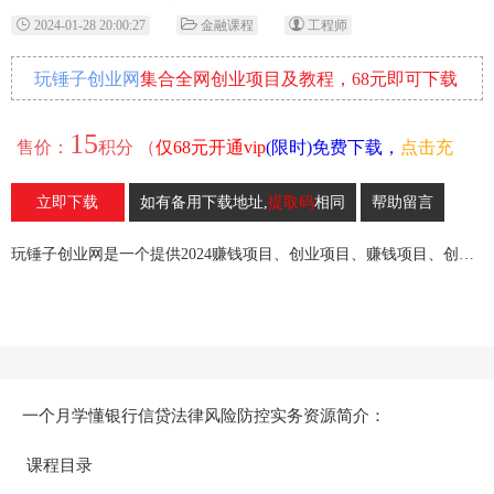
2024-01-28 20:00:27
金融课程
工程师
玩锤子创业网
集合全网创业项目及教程，68元即可下载
全部各网内部资源！
15
售价：
积分 （
仅68元开通vip
(限时)免费下载，
点击充
值
）
立即下载
如有备用下载地址,
提取码
相同
帮助留言
20
收藏
玩锤子创业网是一个提供2024赚钱项目、创业项目、赚钱项目、创业赚钱教程、引流教程的创业网,欢迎来玩锤子创业网！
一个月学懂银行信贷法律风险防控实务资源简介：
课程目录