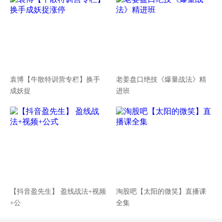
袁博【牛散特训营专栏】换手
老姜盘口绝技《爆量战法》精
成妖捉
进班
【抖音盈先生】 盈线战法+视频
淘股吧【太阳的微笑】直播课
+公
全集