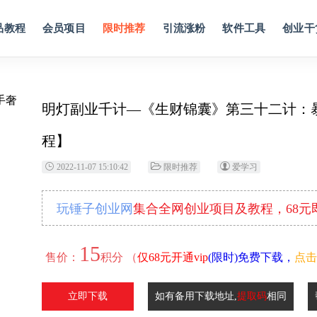
品教程
会员项目
限时推荐
引流涨粉
软件工具
创业干
明灯副业千计—《生财锦囊》第三十二计：暴
程】
2022-11-07 15:10:42
限时推荐
爱学习
玩锤子创业网
集合全网创业项目及教程，68
15
售价：
积分 （
仅68元开通vip
(限时)免费下载，
点击
立即下载
如有备用下载地址,
提取码
相同