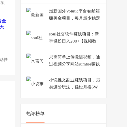
教程+永久版脚本】
金项
最新国外Volutic平台看邮箱
赚美金项目，每月最少稳定
低保5000+【详细教程】
soul社交软件赚钱项目：新
手轻松日入200+【视频教
程】
只需简单上传搬运视频，通
自动挂
过视频分享网站rumble赚钱
的2种方法，日赚150美元
小说推文副业赚钱项目，另
类进阶玩法，轻松月撸5W+
【视频教程】
热评榜单