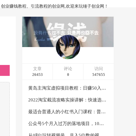
、创业赚钱教程、引流教程的创业网,欢迎来玩锤子创业网！
文章
评论
访问
26453
0
547655
黄岛主淘宝虚拟项目教程：日赚50入门基础班（两节课附配套资料）
2022淘宝截流攻略实操讲解：快速选品+直接复制+快速起店
最适合普通人的小红书入门课程：普通人如何通过做小红书年入50万
公众号5个月入过万的落地项目，10大获客渠道，实测涨粉21万
从0到1玩转视频号，月入5位数的视频号搬运项目，定位+选品+制作+变现全流程