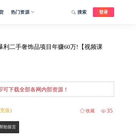
货
热门资源
搜索
登录
利二手奢饰品项目年赚60万!【视频课
元即可下载全部各网内部资源！
35
充值
）
收藏
帮助留言