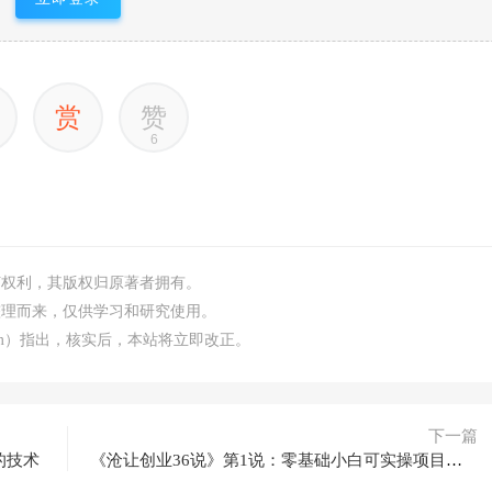
赏
赞
6
何权利，其版权归原著者拥有。
整理而来，仅供学习和研究使用。
.com）指出，核实后，本站将立即改正。
下一篇
的技术
《沧让创业36说》第1说：零基础小白可实操项目，一单利润500+的暴利小红书玩法