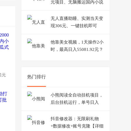
元项目、无脑搬运国内小说
复制粘贴到国外、傻瓜式操
作
无人直播助睡、实测当天变
现306元、一键挂机即可
他靠美女视频，1天操作2小
时，最高日入55081.92元？
美元
热门排行
小熊阅读全自动挂机项目，
后台挂机运行，单号日入
510+【软件+操作教程】
抖音修改器：无限刷礼物
+数据修改+账号克隆【详细