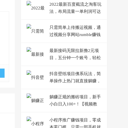
2022最新百度截流之淘客玩
法，布局流量一单利润可达
300+【视频课程】
只需简单上传搬运视频，通
过视频分享网站rumble赚钱
的2种方法，日赚150美元
最新接码无限拉新撸2元项
目，五分钟一个账号，轻松
日入破百【站长亲测】
抖音壁纸项目佛系玩法，简
单操作上热门就直接躺赚，
一天变现500+
躺赚正规的搬砖项目，新手
小白日入100+！【视频教
程】
小程序推广赚钱项目，零成
本零门槛，只需一部手机就