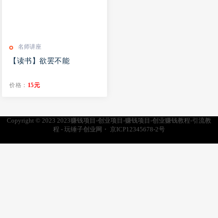
名师讲座
【读书】欲罢不能
价格：
15元
Copyright © 2023
2023赚钱项目-创业项目-赚钱项目-创业赚钱教程-引流教
程 - 玩锤子创业网
・
京ICP12345678-2号