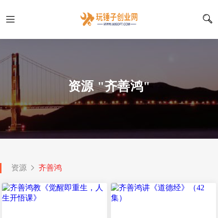
资源 "齐善鸿"
资源
齐善鸿