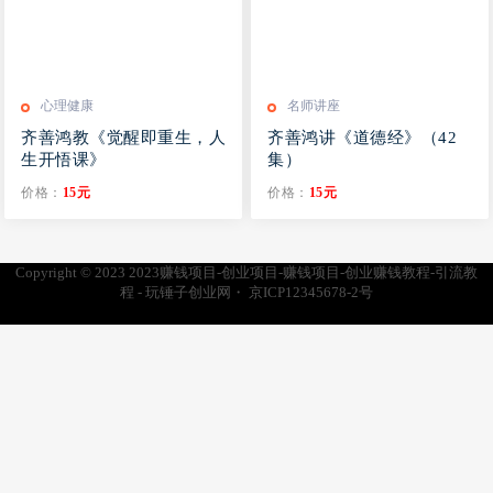
心理健康
名师讲座
齐善鸿教《觉醒即重生，人
齐善鸿讲《道德经》（42
生开悟课》
集）
价格：
15元
价格：
15元
Copyright © 2023
2023赚钱项目-创业项目-赚钱项目-创业赚钱教程-引流教
程 - 玩锤子创业网
・
京ICP12345678-2号