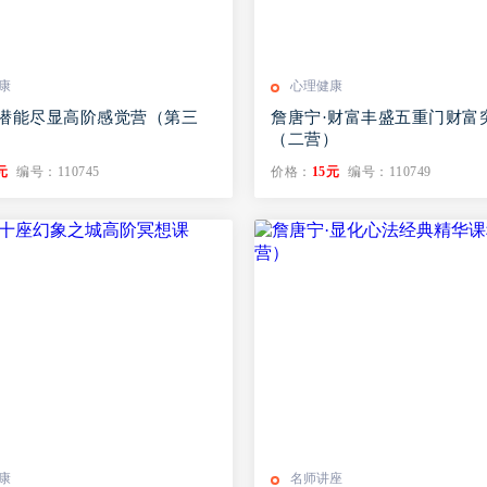
康
心理健康
·潜能尽显高阶感觉营（第三
詹唐宁·财富丰盛五重门财富
（二营）
元
编号：110745
价格：
15元
编号：110749
康
名师讲座