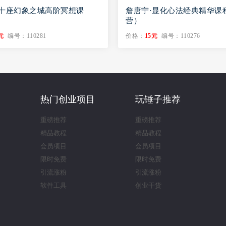
·十座幻象之城高阶冥想课
詹唐宁·显化心法经典精华课
营）
元
编号：110281
价格：
15元
编号：110276
热门创业项目
玩锤子推荐
重磅推荐
重磅推荐
精品教程
精品教程
会员项目
会员项目
限时免费
限时免费
引流涨粉
引流涨粉
软件工具
创业干货