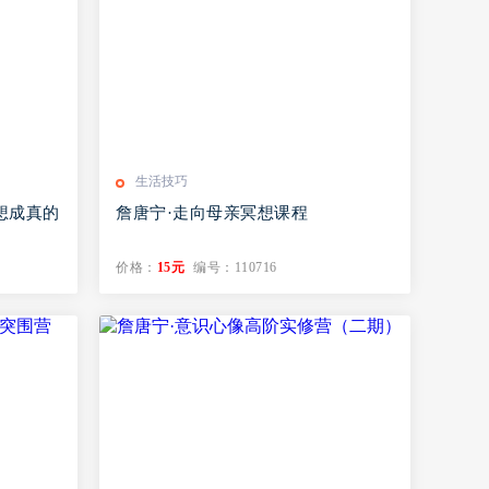
生活技巧
想成真的
詹唐宁·走向母亲冥想课程
价格：
15元
编号：110716