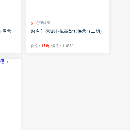
心理健康
突围营
詹唐宁·意识心像高阶实修营（二期）
价格：
15元
编号：110550