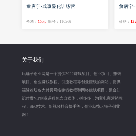
詹唐宁·成事显化训练营
詹唐宁
价格：
15元
编号：110566
价格：
15
关于我们
玩锤子创业网是一个提供2022赚钱项目、创业项目、赚钱
项目、创业赚钱教程、引流教程等创业赚钱的网站，提供
福缘论坛各大付费网络赚钱教程和网络赚钱项目，聚合知
识付费VIP创业课程包含自媒体，拼多多，淘宝电商营销教
程，SEO技术、短视频抖音快手等，创业就找玩锤子创业
网！