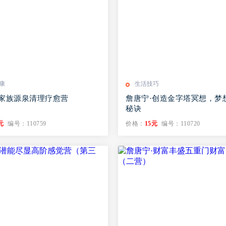
康
生活技巧
·家族源泉清理疗愈营
詹唐宁·创造金字塔冥想，梦
秘诀
元
编号：110759
价格：
15元
编号：110720