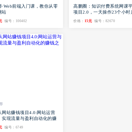
·Web前端入门课，教你从零
高鹏圈：知识付费系统网课
网站
项目2.0，一天操作23个小
万
元
编号：100402
价格：
15元
编号：82670
荐
网站赚钱项目4.0:网站运营
，实现流量与盈利自动化的赚
元
编号：6749