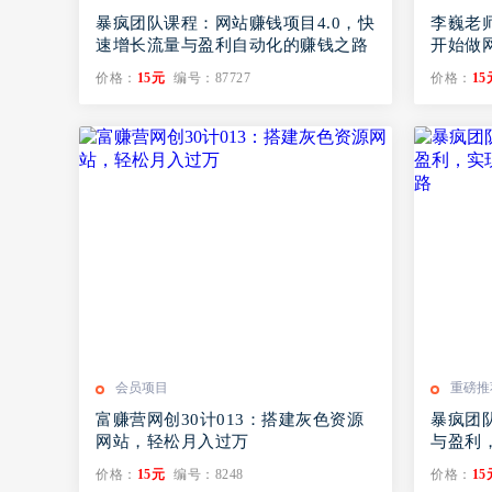
暴疯团队课程：网站赚钱项目4.0，快
李巍老师
速增长流量与盈利自动化的赚钱之路
开始做
价格：
15元
编号：87727
价格：
15
会员项目
重磅推
富赚营网创30计013：搭建灰色资源
暴疯团队
网站，轻松月入过万
与盈利
钱之路
价格：
15元
编号：8248
价格：
15