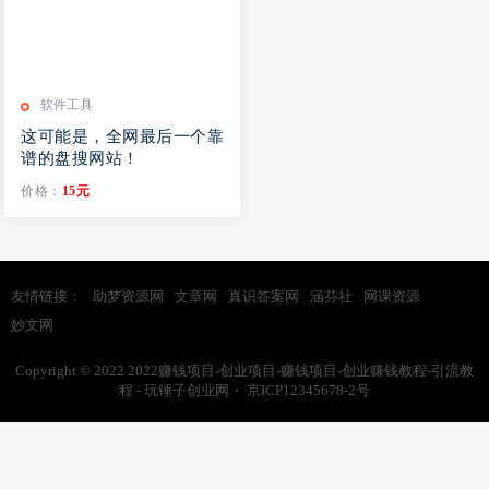
软件工具
这可能是，全网最后一个靠
谱的盘搜网站！
价格：
15元
友情链接：
助梦资源网
文章网
真识答案网
涵芬社
网课资源
妙文网
Copyright © 2022
2022赚钱项目-创业项目-赚钱项目-创业赚钱教程-引流教
程 - 玩锤子创业网
・
京ICP12345678-2号