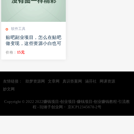
软件工具
贴吧副业项目，怎么在贴吧
做变现，这些资源小白也可
以拿去做变现思维！
价格：
15元
友情链接：
助梦资源网
文章网
真识答案网
涵芬社
网课资源
妙文网
Copyright © 2022
2022赚钱项目-创业项目-赚钱项目-创业赚钱教程-引流教
程 - 玩锤子创业网
・
京ICP12345678-2号