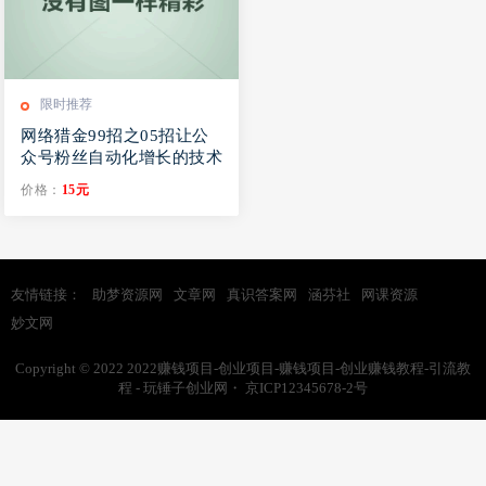
限时推荐
网络猎金99招之05招让公
众号粉丝自动化增长的技术
价格：
15元
友情链接：
助梦资源网
文章网
真识答案网
涵芬社
网课资源
妙文网
Copyright © 2022
2022赚钱项目-创业项目-赚钱项目-创业赚钱教程-引流教
程 - 玩锤子创业网
・
京ICP12345678-2号