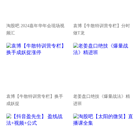
淘股吧 2024嘉年华年会现场视
袁博【牛散特训营专栏】分时
频汇
做T龙
袁博【牛散特训营专栏】换手
老姜盘口绝技《爆量战法》精
成妖捉
进班