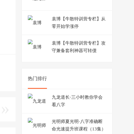
袁博【牛散特训营专栏】从
零开始学涨停
袁博【牛散特训营专栏】攻
守兼备套利神器可转债
热门排行
九龙道长·三小时教你学会
看八字
光明师夏光明·八字准确断
命光速提升班课程（13集）