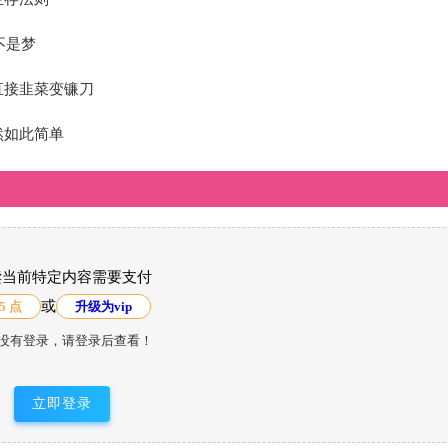
不是梦
直接韭菜变镰刀
然如此简单
读当前特定内容需要支付
或
5 点
升级为vip
没有登录，请登录后查看！
立即登录