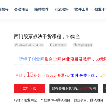
品教程
会员项目
限时推荐
引流涨粉
软件工具
创业干
西门股票战法干货课程，10集全
2024-03-03 21:43:16
名师讲座
加油我的国
玩锤子创业网
集合全网创业项目及教程，68
15
售价：
积分 （
仅68元开通vip
(限时)免费下载，
点击
立即下载
如有备用下载地址,
提取码
相同
玩锤子创业网是一个提供2024赚钱项目、创业项目、赚钱项目