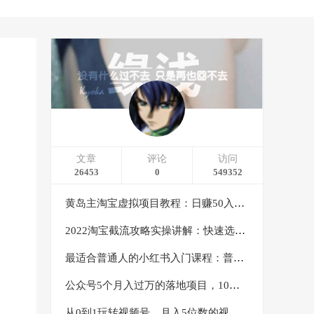
文章
评论
访问
26453
0
549352
黄岛主淘宝虚拟项目教程：日赚50入门基础班（两节课附配套资料）
2022淘宝截流攻略实操讲解：快速选品+直接复制+快速起店
最适合普通人的小红书入门课程：普通人如何通过做小红书年入50万
公众号5个月入过万的落地项目，10大获客渠道，实测涨粉21万
从0到1玩转视频号，月入5位数的视频号搬运项目，定位+选品+制作+变现全流程