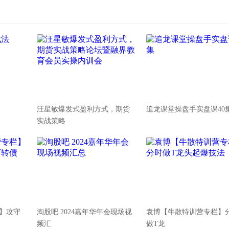
汪星敏爆发式盈利方式，期货
追龙课堂操盘手实盘课40
实战策略
】攻守
淘股吧 2024嘉年华年会现场视
袁博【牛散特训营专栏】
频汇
做T龙