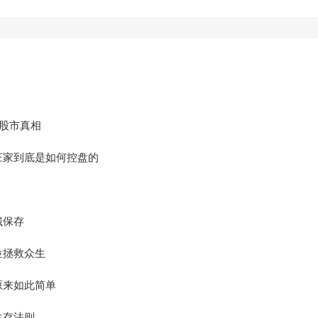
的股市真相
庄家到底是如何控盘的
藏保存
位拯救众生
原来如此简单
生存法则