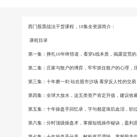
西门股票战法干货课程，10集全资源简介：
课程目录
第一集：挣扎10年终悟道，看穿k线本质，揭露蛮荒
第二集：庄家与散户的博弈，牢牢抓住散户的心理，
第三集：十年磨一剑 站在股市沙场 看穿反人性的交易
第四集：全球大放水，这五类资产肯定升值，建议收
第五集：十年操盘手回忆录，字句都是珠玑血泪，职
第六集：分时顶级操盘术，掌握短线操作秘诀，盈利
第七集：十年操盘手分享，解析底层逻辑，掌握股市