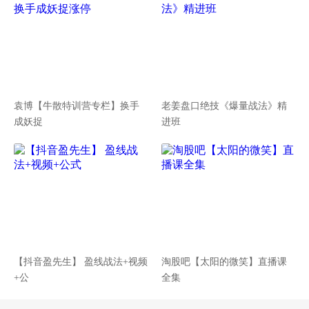
袁博【牛散特训营专栏】换手
老姜盘口绝技《爆量战法》精
成妖捉
进班
【抖音盈先生】 盈线战法+视频
淘股吧【太阳的微笑】直播课
+公
全集