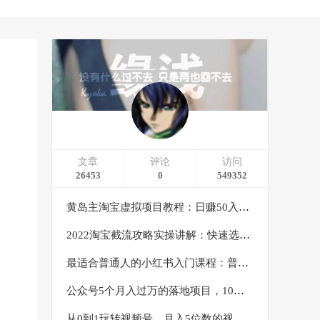
文章
评论
访问
26453
0
549352
黄岛主淘宝虚拟项目教程：日赚50入门基础班（两节课附配套资料）
2022淘宝截流攻略实操讲解：快速选品+直接复制+快速起店
最适合普通人的小红书入门课程：普通人如何通过做小红书年入50万
公众号5个月入过万的落地项目，10大获客渠道，实测涨粉21万
从0到1玩转视频号，月入5位数的视频号搬运项目，定位+选品+制作+变现全流程