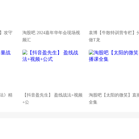
】攻守
淘股吧 2024嘉年华年会现场视
袁博【牛散特训营专栏】
频汇
做T龙
法》精
【抖音盈先生】 盈线战法+视频
淘股吧【太阳的微笑】直
+公
全集