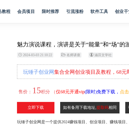
品教程
会员项目
限时推荐
引流涨粉
软件工具
创业干
魅力演说课程，演讲是关于“能量”和“场”的
2024-03-03 21:10:22
名师讲座
涵芬文学社
玩锤子创业网
集合全网创业项目及教程，68
15
售价：
积分 （
仅68元开通vip
(限时)免费下载，
点击
立即下载
如有备用下载地址,
提取码
相同
玩锤子创业网是一个提供2024赚钱项目、创业项目、赚钱项目