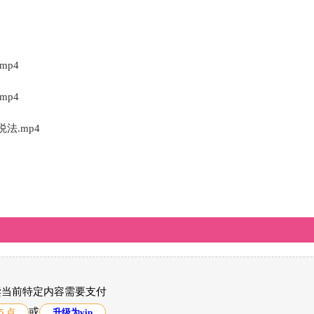
mp4
mp4
法.mp4
读当前特定内容需要支付
或
5 点
升级为vip