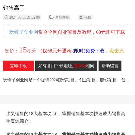
销售高手
2024-03-03 21:02:00
名师讲座
福报
玩锤子创业网
集合全网创业项目及教程，68元即可下载
全部各网内部资源！
15
售价：
积分 （
仅68元开通vip
(限时)免费下载，
点击充
值
）
立即下载
如有备用下载地址,
提取码
相同
帮助留言
18
收藏
玩锤子创业网是一个提供2024赚钱项目、创业项目、赚钱项目、创业赚钱教程、引流教程的创业网,欢迎来玩锤子创业网！
顶尖销售的18大基本功2.0，掌握销售基本功快速成为销售高
手资源简介：
顶尖销售的18大基本功2.0，掌握销售基本功快速成为销售高