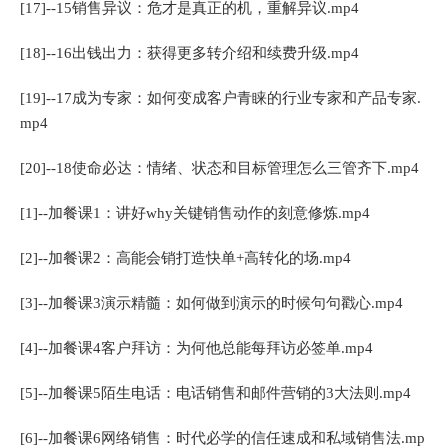
[17]--15销售异议：危才是真正的机，重解异议.mp4
[18]--16出钱出力：获得更多转介绍和续费升级.mp4
[19]--17成为专家：如何变成客户青睐的行业专家和产品专家.
mp4
[20]--18使命必达：情绪、状态和目标管理怎么三管齐下.mp4
[1]--加餐课1：讲好why关键销售动作的刻意修炼.mp4
[2]--加餐课2：高能会销打造快单+高转化的场.mp4
[3]--加餐课3演示精髓：如何做到演示的时候句句戳心.mp4
[4]--加餐课4客户拜访：为何他总能每拜访必签单.mp4
[5]--加餐课5陌生电话：电话销售和邮件营销的3大法则.mp4
[6]--加餐课6网络销售：时代必学的信任速成和私域销售法.mp