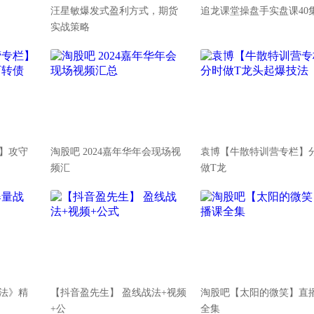
汪星敏爆发式盈利方式，期货
追龙课堂操盘手实盘课40
实战策略
】攻守
淘股吧 2024嘉年华年会现场视
袁博【牛散特训营专栏】
频汇
做T龙
法》精
【抖音盈先生】 盈线战法+视频
淘股吧【太阳的微笑】直
+公
全集