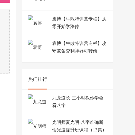
袁博【牛散特训营专栏】从
零开始学涨停
袁博【牛散特训营专栏】攻
守兼备套利神器可转债
热门排行
九龙道长·三小时教你学会
看八字
光明师夏光明·八字准确断
命光速提升班课程（13集）