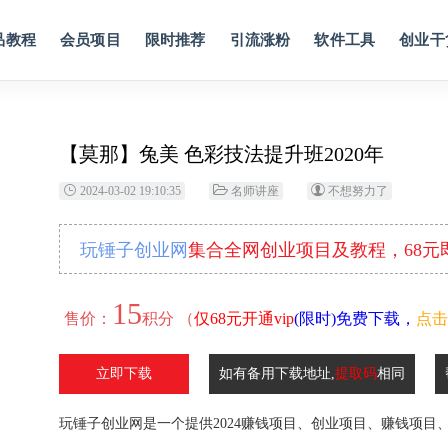
品教程
会员项目
限时推荐
引流涨粉
软件工具
创业干
【莫那】兔美 色彩技法提升班2020年
2024-03-02 19:10:35
名师讲座
不想努力了
玩锤子创业网
集合全网创业项目及教程，68
15
售价：
积分 （
仅68元开通vip
(限时)免费下载，
点击
立即下载
如有备用下载地址,
提取码
相同
玩锤子创业网是一个提供2024赚钱项目、创业项目、赚钱项目