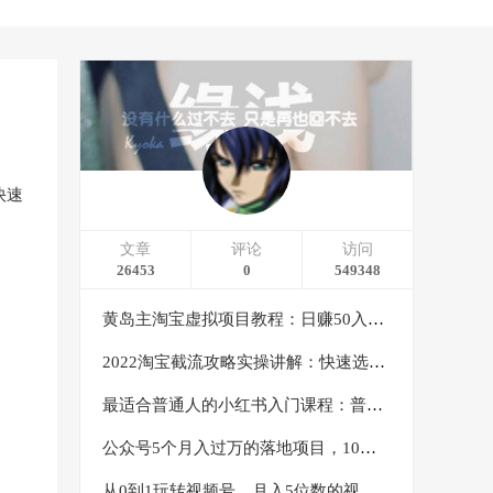
快速
文章
评论
访问
26453
0
549348
黄岛主淘宝虚拟项目教程：日赚50入门基础班（两节课附配套资料）
2022淘宝截流攻略实操讲解：快速选品+直接复制+快速起店
最适合普通人的小红书入门课程：普通人如何通过做小红书年入50万
公众号5个月入过万的落地项目，10大获客渠道，实测涨粉21万
从0到1玩转视频号，月入5位数的视频号搬运项目，定位+选品+制作+变现全流程