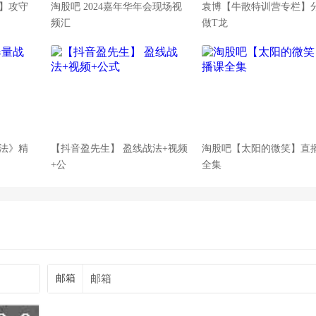
】攻守
淘股吧 2024嘉年华年会现场视
袁博【牛散特训营专栏】
频汇
做T龙
法》精
【抖音盈先生】 盈线战法+视频
淘股吧【太阳的微笑】直
+公
全集
邮箱