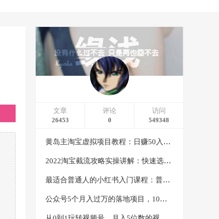
文章
评论
访问
26453
0
549348
黄岛主淘宝虚拟项目教程：日赚50入门基础班（两节课附配套资料）
2022淘宝截流攻略实操讲解：快速选品+直接复制+快速起店
最适合普通人的小红书入门课程：普通人如何通过做小红书年入50万
公众号5个月入过万的落地项目，10大获客渠道，实测涨粉21万
从0到1玩转视频号，月入5位数的视频号搬运项目，定位+选品+制作+变现全流程