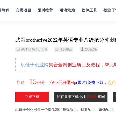
品教程
会员项目
限时推荐
引流涨粉
软件工具
创业干
武哥brothefive2022年英语专业八级抢分冲
2024-03-02 18:41:46
名师讲座
岁月如歌
玩锤子创业网
集合全网创业项目及教程，68
15
售价：
积分 （
仅68元开通vip
(限时)免费下载，
点击
立即下载
如有备用下载地址,
提取码
相同
玩锤子创业网是一个提供2024赚钱项目、创业项目、赚钱项目