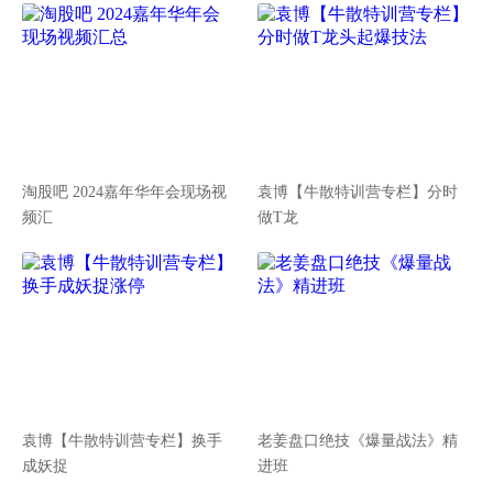
淘股吧 2024嘉年华年会现场视
袁博【牛散特训营专栏】分时
频汇
做T龙
袁博【牛散特训营专栏】换手
老姜盘口绝技《爆量战法》精
成妖捉
进班