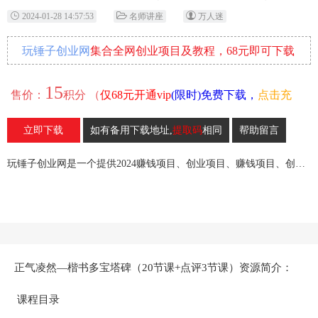
2024-01-28 14:57:53
名师讲座
万人迷
玩锤子创业网
集合全网创业项目及教程，68元即可下载
全部各网内部资源！
15
售价：
积分 （
仅68元开通vip
(限时)免费下载，
点击充
值
）
立即下载
如有备用下载地址,
提取码
相同
帮助留言
18
收藏
玩锤子创业网是一个提供2024赚钱项目、创业项目、赚钱项目、创业赚钱教程、引流教程的创业网,欢迎来玩锤子创业网！
正气凌然—楷书多宝塔碑（20节课+点评3节课）资源简介：
课程目录