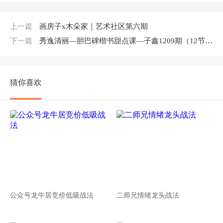
上一篇
画房子x木朵家｜艺术社区第六期
下一篇
秀逸清丽—胆巴碑楷书甜点课—子鑫1209期（12节课）
猜你喜欢
公众号龙牛居竞价低吸战法
二师兄情绪龙头战法